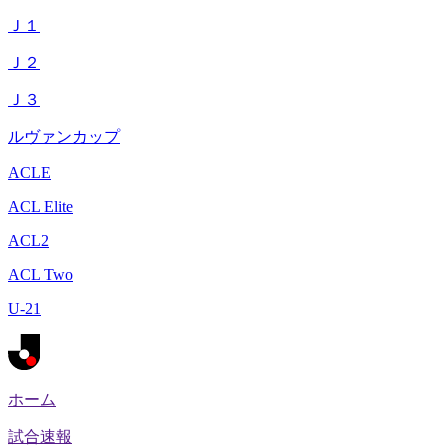
Ｊ１
Ｊ２
Ｊ３
ルヴァンカップ
ACLE
ACL Elite
ACL2
ACL Two
U-21
ホーム
試合速報