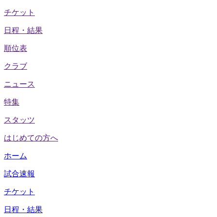
チケット
日程・結果
順位表
クラブ
ニュース
特集
スタッツ
はじめての方へ
ホーム
試合速報
チケット
日程・結果