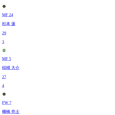
MF 24
杉本 蓮
29
3
MF 5
稲積 大介
27
4
FW 7
棚橋 尭士