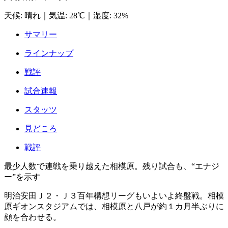
天候
:
晴れ
｜
気温
:
28℃
｜
湿度
:
32%
サマリー
ラインナップ
戦評
試合速報
スタッツ
見どころ
戦評
最少人数で連戦を乗り越えた相模原。残り試合も、“エナジ
ー”を示す
明治安田Ｊ２・Ｊ３百年構想リーグもいよいよ終盤戦。相模
原ギオンスタジアムでは、相模原と八戸が約１カ月半ぶりに
顔を合わせる。