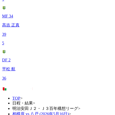
MF 34
高吉 正真
39
5
DF 2
平松 航
36
TOP
>
日程・結果
>
明治安田Ｊ２・Ｊ３百年構想リーグ
>
相模原 vs 八戸 (2026年5月16日)
>