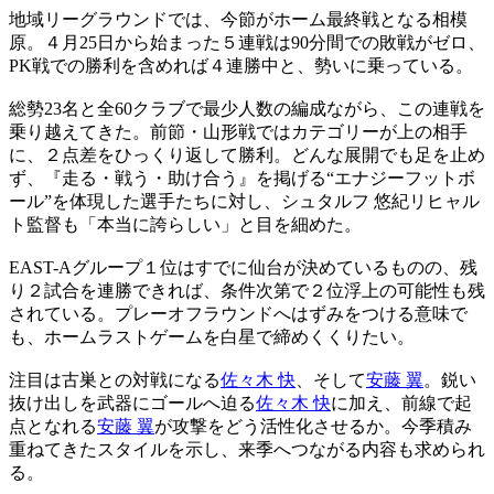
地域リーグラウンドでは、今節がホーム最終戦となる相模
原。４月25日から始まった５連戦は90分間での敗戦がゼロ、
PK戦での勝利を含めれば４連勝中と、勢いに乗っている。
総勢23名と全60クラブで最少人数の編成ながら、この連戦を
乗り越えてきた。前節・山形戦ではカテゴリーが上の相手
に、２点差をひっくり返して勝利。どんな展開でも足を止め
ず、『走る・戦う・助け合う』を掲げる“エナジーフットボ
ール”を体現した選手たちに対し、シュタルフ 悠紀リヒャル
ト監督も「本当に誇らしい」と目を細めた。
EAST-Aグループ１位はすでに仙台が決めているものの、残
り２試合を連勝できれば、条件次第で２位浮上の可能性も残
されている。プレーオフラウンドへはずみをつける意味で
も、ホームラストゲームを白星で締めくくりたい。
注目は古巣との対戦になる
佐々木 快
、そして
安藤 翼
。鋭い
抜け出しを武器にゴールへ迫る
佐々木 快
に加え、前線で起
点となれる
安藤 翼
が攻撃をどう活性化させるか。今季積み
重ねてきたスタイルを示し、来季へつながる内容も求められ
る。