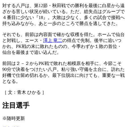
対する八戸は、第12節・秋田戦での勝利を最後に白星から遠
ざかる苦しい状況が続いている。ただ、総失点はグループで
４番目に少ない『18』。大敗は少なく、多くの試合で接戦へ
持ち込みながら、あと一歩のところで勝点を逃してきた。
それでも、前節は内容面で確かな収穫を得た。ホームで仙台
と対戦し、エース・
澤上 竜二
の得点で先制。後半に追いつ
かれ、PK戦の末に敗れたものの、今季わずか１敗の首位・
仙台を最後まで追い込んだ。
前回は２－２からPK戦で敗れた相模原を相手に、今節こそ
90分で決着をつけたい八戸。粘り強い守備を土台に、訪れた
好機で仕留め切れるか。最下位脱出に向けても、重要な一戦
となる。
［ 文：青木 ひかる ］
注目選手
※随時更新