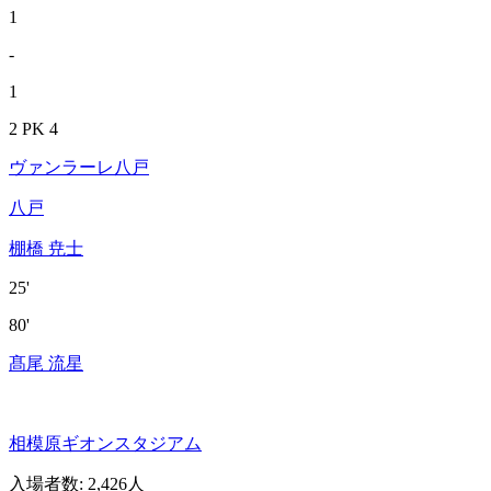
1
-
1
2 PK 4
ヴァンラーレ八戸
八戸
棚橋 尭士
25'
80'
髙尾 流星
相模原ギオンスタジアム
入場者数
:
2,426人