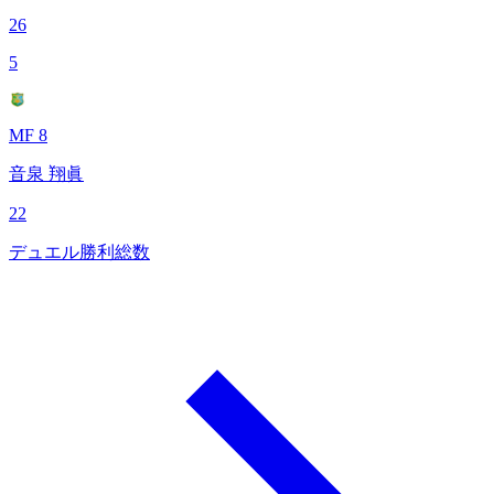
26
5
MF 8
音泉 翔眞
22
デュエル勝利総数