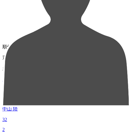
順位
選手名
成績
1
MF 10
中山 陸
32
2