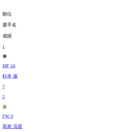
順位
選手名
成績
1
MF 24
杉本 蓮
7
2
FW 9
髙尾 流星