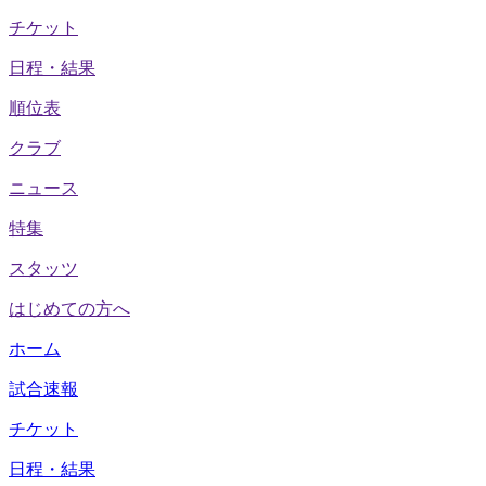
チケット
日程・結果
順位表
クラブ
ニュース
特集
スタッツ
はじめての方へ
ホーム
試合速報
チケット
日程・結果