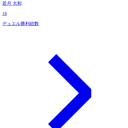
若月 大和
18
デュエル勝利総数