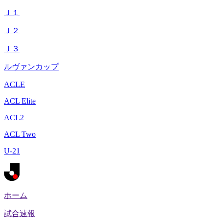
Ｊ１
Ｊ２
Ｊ３
ルヴァンカップ
ACLE
ACL Elite
ACL2
ACL Two
U-21
ホーム
試合速報