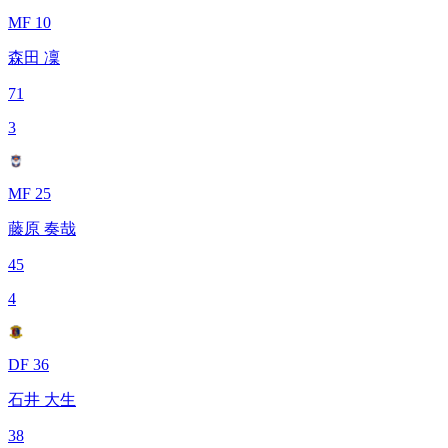
MF 10
森田 凜
71
3
MF 25
藤原 奏哉
45
4
DF 36
石井 大生
38