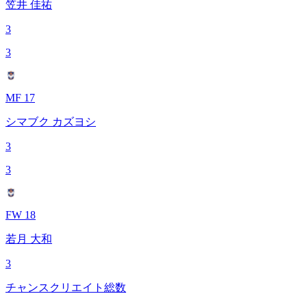
笠井 佳祐
3
3
MF 17
シマブク カズヨシ
3
3
FW 18
若月 大和
3
チャンスクリエイト総数