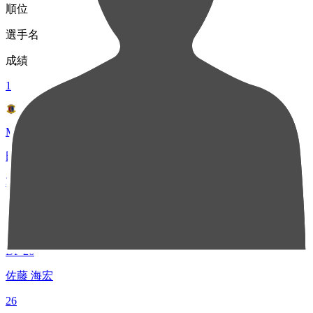
順位
選手名
成績
1
MF 7
田村 亮介
27
2
DF 26
佐藤 海宏
26