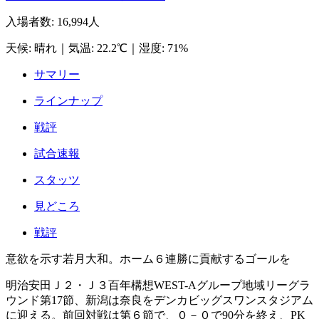
入場者数
:
16,994人
天候
:
晴れ
｜
気温
:
22.2℃
｜
湿度
:
71%
サマリー
ラインナップ
戦評
試合速報
スタッツ
見どころ
戦評
意欲を示す若月大和。ホーム６連勝に貢献するゴールを
明治安田Ｊ２・Ｊ３百年構想WEST-Aグループ地域リーグラ
ウンド第17節、新潟は奈良をデンカビッグスワンスタジアム
に迎える。前回対戦は第６節で、０－０で90分を終え、PK