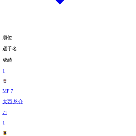
順位
選手名
成績
1
MF 7
大西 悠介
71
1