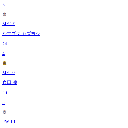
3
MF 17
シマブク カズヨシ
24
4
MF 10
森田 凜
20
5
FW 18