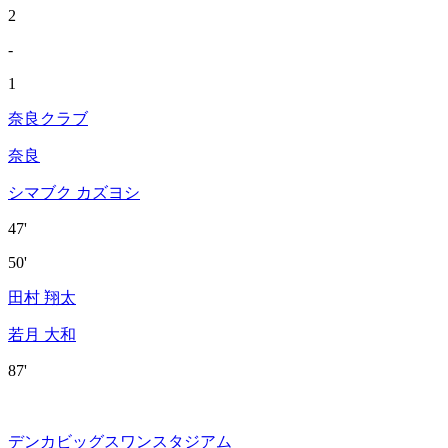
2
-
1
奈良クラブ
奈良
シマブク カズヨシ
47'
50'
田村 翔太
若月 大和
87'
デンカビッグスワンスタジアム