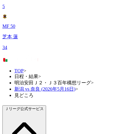
5
MF 50
芝本 蓮
34
TOP
>
日程・結果
>
明治安田Ｊ２・Ｊ３百年構想リーグ
>
新潟 vs 奈良 (2026年5月16日)
>
見どころ
Ｊリーグ公式サービス