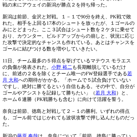
戦の末にアウェイの新潟が勝点２を持ち帰った。
新潟は前節、金沢と対戦。１－１で90分を終え、PK戦で敗
れた。相手を上回る17本のシュートを放ったが、１ゴールの
みにとどまった。ここ３試合はシュート数を２ケタに乗せて
おり、カウンター、ビルドアップからの崩しと、状況に応じ
た攻撃で決定的なチャンスも作れている。あとはチャンスを
ゴールに結びつける数を増やしていきたい。
11日、チーム最多の５得点を挙げているマテウス モラエス
の負傷が発表された。
小野 裕二
も長期離脱しているだけ
に、前述の２名を除くとチーム唯一のFW登録選手である
若
月 大和
への期待がかかる。「ホームで５試合負けていない
ですし、絶対に勝てるという自信もある。その中で、自分が
ゴールやアシストを記録して勝ちたい」（
若月 大和
）と、
ホーム６連勝（PK戦勝ちも含む）に向けて活躍を誓う。
奈良は前節、徳島と対戦して２－１の勝利。いずれの得点
も、ゴール前ではじかれても波状攻撃で押し込んだものだっ
た。
新潟の
藤原 奏哉
は、奈良について「前節、徳島に勝ってい