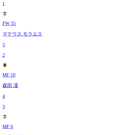
1
FW 55
マテウス モラエス
5
2
MF 10
森田 凜
4
3
MF 6