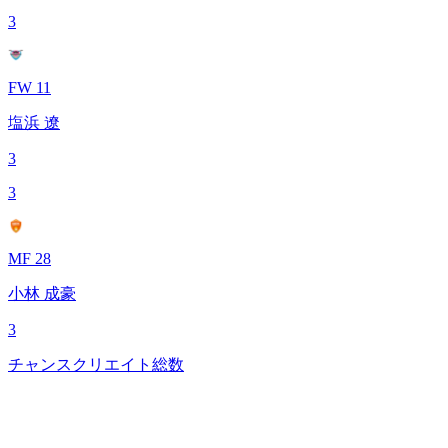
3
FW 11
塩浜 遼
3
3
MF 28
小林 成豪
3
チャンスクリエイト総数