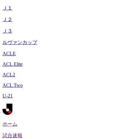
Ｊ１
Ｊ２
Ｊ３
ルヴァンカップ
ACLE
ACL Elite
ACL2
ACL Two
U-21
ホーム
試合速報