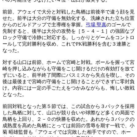
前節、アウェイで大分と対戦した鳥栖は前後半で違う顔を見
せた。前半は大分の守備を無効化する、洗練された立ち位置
からのビルドアップで主導権を掌握。
弓場 堅真
のゴールで
先制すると、後半は大分の攻勢を［５－４－１］の強固なブ
ロック守備で冷静に対応する。しっかりとゲームをコントロ
ールして完封勝利を収め、これでPK戦勝利を含む３連勝と
なった。
対する山口は前節、ホームで宮崎と対戦。ボールを握って宮
崎を押し込みながらも守備をこじ開けるだけの有効打を放て
ずにいると、前半終了間際にパスミスから失点を喫し、その
後は最後まで宮崎の守備をこじ開けることができずに零封負
け。内容には一定の手ごたえをつかみながらも、悔しい敗戦
となった。
前回対戦となった第５節では、この試合から３バックを採用
した鳥栖に対して、山口が競り合いや球際など多くの局面で
鳥栖を上回り、２－０の快勝を収めた。あれから３バックの
成熟度を高めた鳥栖にとっては前回の雪辱を期す一戦で、小
菊 昭雄監督も「アウェイでは完敗した相手ですので、ホー