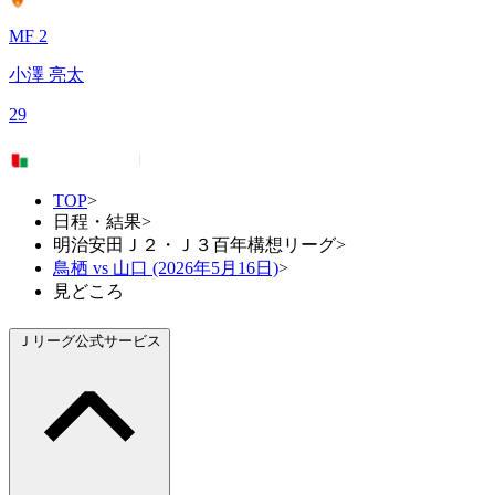
MF 2
小澤 亮太
29
TOP
>
日程・結果
>
明治安田Ｊ２・Ｊ３百年構想リーグ
>
鳥栖 vs 山口 (2026年5月16日)
>
見どころ
Ｊリーグ公式サービス