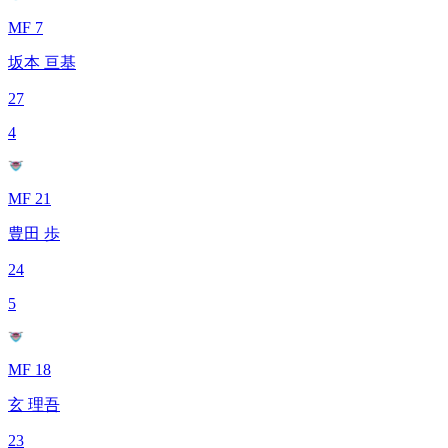
MF 7
坂本 亘基
27
4
MF 21
豊田 歩
24
5
MF 18
玄 理吾
23