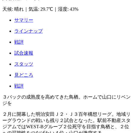
天候
:
晴れ
｜
気温
:
29.7℃
｜
湿度
:
43%
サマリー
ラインナップ
戦評
試合速報
スタッツ
見どころ
戦評
３バックの成熟度を高めてきた鳥栖。ホームで山口にリベン
ジを
２月に開幕した明治安田Ｊ２・Ｊ３百年構想リーグ。地域リ
ーグラウンドの戦いも残り２試合となった。駅前不動産スタ
ジアムではWEST-Bグループ２位死守を目指す鳥栖と、２位
への可能性をつなげたい４位・山口が激突する。