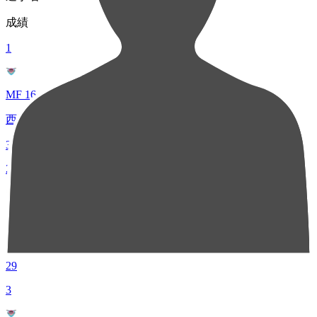
成績
1
MF 16
西澤 健太
37
2
MF 17
田邉 光平
29
3