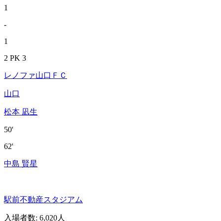
1
-
1
2 PK 3
レノファ山口ＦＣ
山口
松本 凪生
50'
62'
中島 賢星
駅前不動産スタジアム
入場者数
:
6,020人