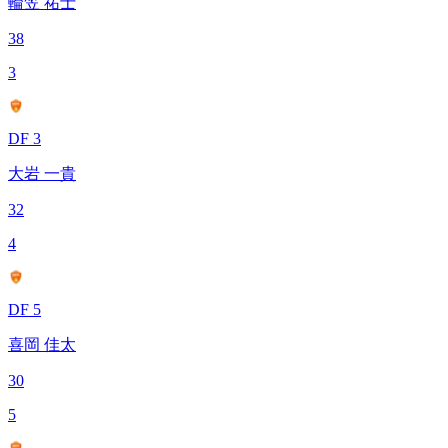
輪笠 祐士
38
3
DF 3
大岩 一貴
32
4
DF 5
喜岡 佳太
30
5