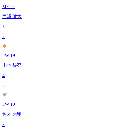
MF 16
西澤 健太
5
2
FW 19
山本 駿亮
4
3
FW 10
鈴木 大馳
3