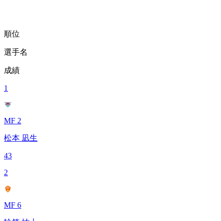
順位
選手名
成績
1
MF 2
松本 凪生
43
2
MF 6