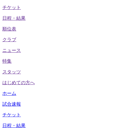
チケット
日程・結果
順位表
クラブ
ニュース
特集
スタッツ
はじめての方へ
ホーム
試合速報
チケット
日程・結果