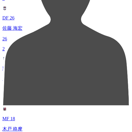
DF 26
佐藤 海宏
26
2
MF 17
シマブク カズヨシ
24
3
MF 18
木戸 柊摩