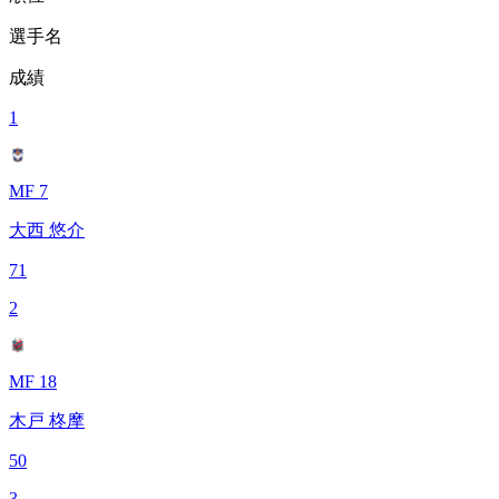
選手名
成績
1
MF 7
大西 悠介
71
2
MF 18
木戸 柊摩
50
3