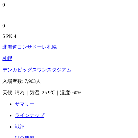
0
-
0
5 PK 4
北海道コンサドーレ札幌
札幌
デンカビッグスワンスタジアム
入場者数
:
7,963人
天候
:
晴れ
｜
気温
:
25.9℃
｜
湿度
:
60%
サマリー
ラインナップ
戦評