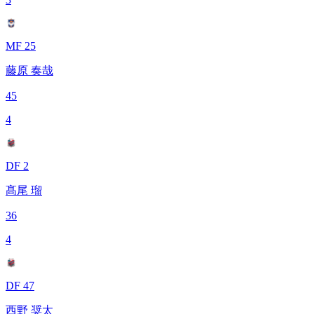
MF 25
藤原 奏哉
45
4
DF 2
髙尾 瑠
36
4
DF 47
西野 奨太