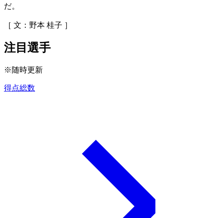
だ。
［ 文：野本 桂子 ］
注目選手
※随時更新
得点総数