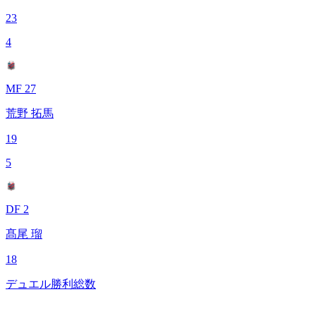
23
4
MF 27
荒野 拓馬
19
5
DF 2
髙尾 瑠
18
デュエル勝利総数