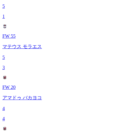
5
1
FW 55
マテウス モラエス
5
3
FW 20
アマドゥ バカヨコ
4
4