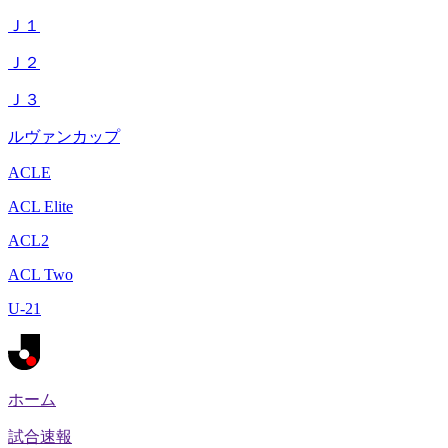
Ｊ１
Ｊ２
Ｊ３
ルヴァンカップ
ACLE
ACL Elite
ACL2
ACL Two
U-21
ホーム
試合速報