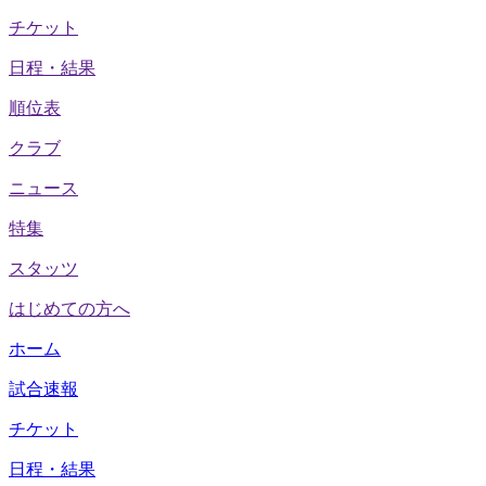
チケット
日程・結果
順位表
クラブ
ニュース
特集
スタッツ
はじめての方へ
ホーム
試合速報
チケット
日程・結果