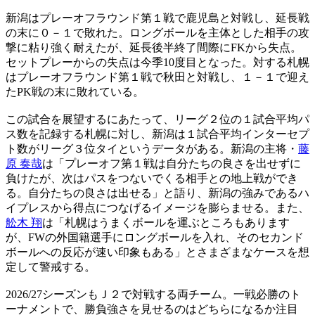
新潟はプレーオフラウンド第１戦で鹿児島と対戦し、延長戦
の末に０－１で敗れた。ロングボールを主体とした相手の攻
撃に粘り強く耐えたが、延長後半終了間際にFKから失点。
セットプレーからの失点は今季10度目となった。対する札幌
はプレーオフラウンド第１戦で秋田と対戦し、１－１で迎え
たPK戦の末に敗れている。
この試合を展望するにあたって、リーグ２位の１試合平均パ
ス数を記録する札幌に対し、新潟は１試合平均インターセプ
ト数がリーグ３位タイというデータがある。新潟の主将・
藤
原 奏哉
は「プレーオフ第１戦は自分たちの良さを出せずに
負けたが、次はパスをつないでくる相手との地上戦ができ
る。自分たちの良さは出せる」と語り、新潟の強みであるハ
イプレスから得点につなげるイメージを膨らませる。また、
舩木 翔
は「札幌はうまくボールを運ぶところもあります
が、FWの外国籍選手にロングボールを入れ、そのセカンド
ボールへの反応が速い印象もある」とさまざまなケースを想
定して警戒する。
2026/27シーズンもＪ２で対戦する両チーム。一戦必勝のト
ーナメントで、勝負強さを見せるのはどちらになるか注目