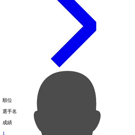
順位
選手名
成績
1