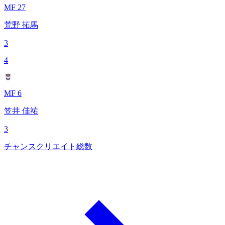
MF 27
荒野 拓馬
3
4
MF 6
笠井 佳祐
3
チャンスクリエイト総数