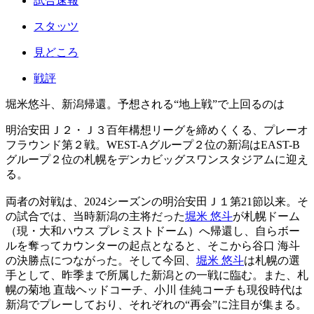
試合速報
スタッツ
見どころ
戦評
堀米悠斗、新潟帰還。予想される“地上戦”で上回るのは
明治安田Ｊ２・Ｊ３百年構想リーグを締めくくる、プレーオ
フラウンド第２戦。WEST-Aグループ２位の新潟はEAST-B
グループ２位の札幌をデンカビッグスワンスタジアムに迎え
る。
両者の対戦は、2024シーズンの明治安田Ｊ１第21節以来。そ
の試合では、当時新潟の主将だった
堀米 悠斗
が札幌ドーム
（現・大和ハウス プレミストドーム）へ帰還し、自らボー
ルを奪ってカウンターの起点となると、そこから谷口 海斗
の決勝点につながった。そして今回、
堀米 悠斗
は札幌の選
手として、昨季まで所属した新潟との一戦に臨む。また、札
幌の菊地 直哉ヘッドコーチ、小川 佳純コーチも現役時代は
新潟でプレーしており、それぞれの“再会”に注目が集まる。