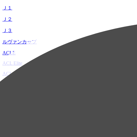
Ｊ１
Ｊ２
Ｊ３
ルヴァンカップ
ACLE
ACL Elite
ACL2
ACL Two
U-21
ホーム
試合速報