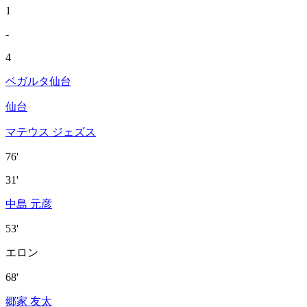
1
-
4
ベガルタ仙台
仙台
マテウス ジェズス
76'
31'
中島 元彦
53'
エロン
68'
郷家 友太