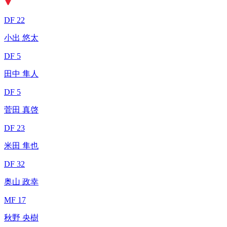
DF 22
小出 悠太
DF 5
田中 隼人
DF 5
菅田 真啓
DF 23
米田 隼也
DF 32
奥山 政幸
MF 17
秋野 央樹