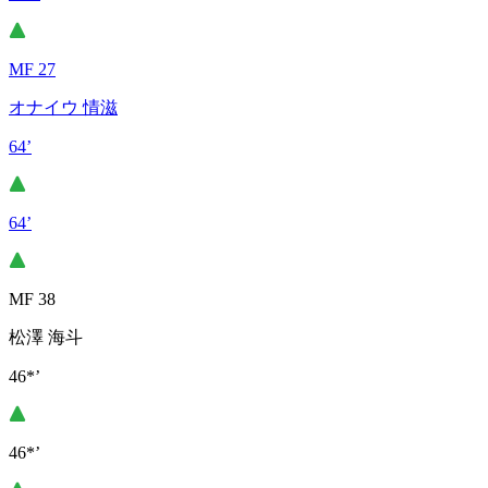
MF 27
オナイウ 情滋
64’
64’
MF 38
松澤 海斗
46*’
46*’