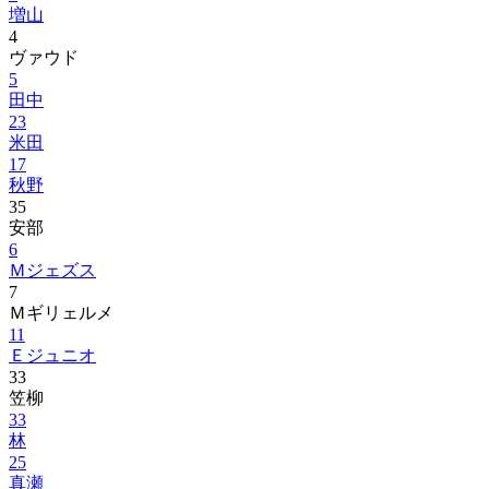
増山
4
ヴァウド
5
田中
23
米田
17
秋野
35
安部
6
Ｍジェズス
7
Ｍギリェルメ
11
Ｅジュニオ
33
笠柳
33
林
25
真瀬