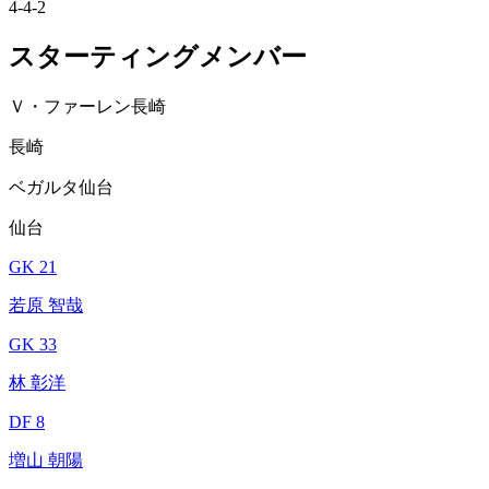
4-4-2
スターティングメンバー
Ｖ・ファーレン長崎
長崎
ベガルタ仙台
仙台
GK 21
若原 智哉
GK 33
林 彰洋
DF 8
増山 朝陽