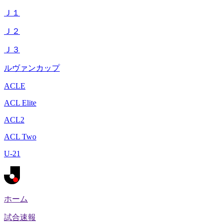
Ｊ１
Ｊ２
Ｊ３
ルヴァンカップ
ACLE
ACL Elite
ACL2
ACL Two
U-21
ホーム
試合速報