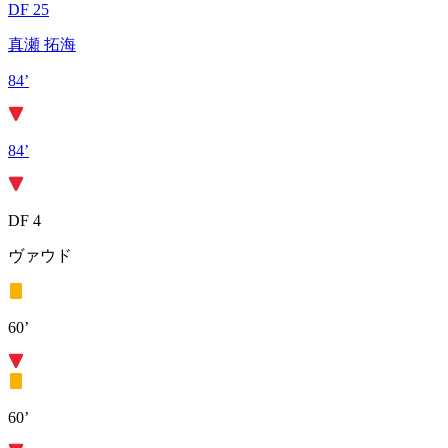
DF 25
真瀬 拓海
84’
84’
DF 4
ヴァウド
60’
60’