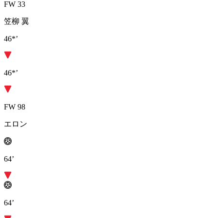
FW 33
笠柳 翼
46*’
46*’
FW 98
エロン
64’
64’