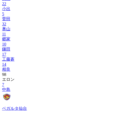
22
小出
5
菅田
32
奥山
11
郷家
10
鎌田
17
工藤蒼
14
相良
98
エロン
7
中島
ベガルタ仙台