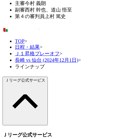
主審
今村 義朗
副審
西村 幹也、道山 悟至
第４の審判員
上村 篤史
TOP
>
日程・結果
>
Ｊ１昇格プレーオフ
>
長崎 vs 仙台 (2024年12月1日)
>
ラインナップ
Ｊリーグ公式サービス
Ｊリーグ公式サービス