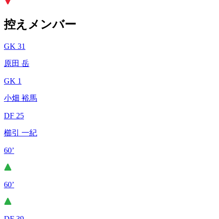
控えメンバー
GK 31
原田 岳
GK 1
小畑 裕馬
DF 25
櫛引 一紀
60’
60’
DF 39