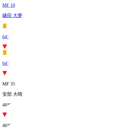
MF 10
鎌田 大夢
64’
64’
MF 35
安部 大晴
46*’
46*’