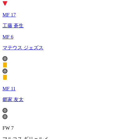
MF 17
工藤 蒼生
MF 6
マテウス ジェズス
MF 11
郷家 友太
FW 7
マルコス ギリェルメ