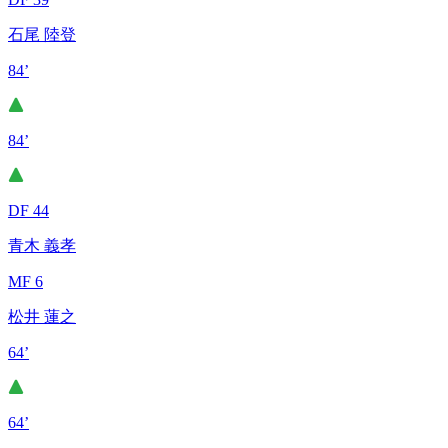
石尾 陸登
84’
84’
DF 44
青木 義孝
MF 6
松井 蓮之
64’
64’