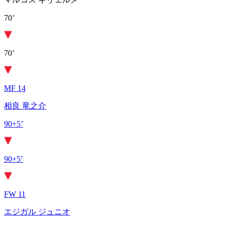
70’
70’
MF 14
相良 竜之介
90+5’
90+5’
FW 11
エジガル ジュニオ