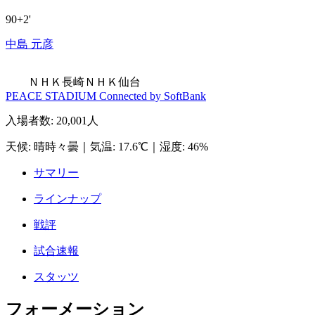
90+2'
中島 元彦
ＮＨＫ長崎
ＮＨＫ仙台
PEACE STADIUM Connected by SoftBank
入場者数
:
20,001人
天候
:
晴時々曇
｜
気温
:
17.6℃
｜
湿度
:
46%
サマリー
ラインナップ
戦評
試合速報
スタッツ
フォーメーション