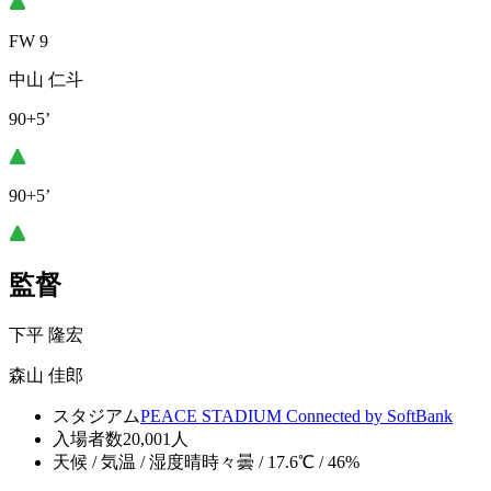
FW 9
中山 仁斗
90+5’
90+5’
監督
下平 隆宏
森山 佳郎
スタジアム
PEACE STADIUM Connected by SoftBank
入場者数
20,001人
天候 / 気温 / 湿度
晴時々曇 / 17.6℃ / 46%