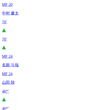
MF 20
中村 慶太
70’
70’
MF 24
名願 斗哉
MF 24
山田 陸
46*’
46*’