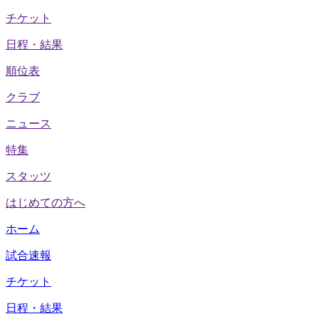
チケット
日程・結果
順位表
クラブ
ニュース
特集
スタッツ
はじめての方へ
ホーム
試合速報
チケット
日程・結果