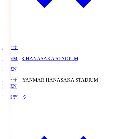
ハナサカ
YANMAR HANASAKA STADIUM
DAZN
ハナサカ
YANMAR HANASAKA STADIUM
DAZN
対戦データ