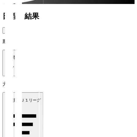
日程・結果
期間
1週間
大会
明治安田Ｊ１リーグ