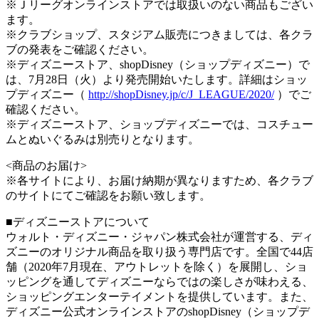
※Ｊリーグオンラインストアでは取扱いのない商品もござい
ます。
※クラブショップ、スタジアム販売につきましては、各クラ
ブの発表をご確認ください。
※ディズニーストア、shopDisney（ショップディズニー）で
は、7月28日（火）より発売開始いたします。詳細はショッ
プディズニー（
http://shopDisney.jp/c/J_LEAGUE/2020/
）でご
確認ください。
※ディズニーストア、ショップディズニーでは、コスチュー
ムとぬいぐるみは別売りとなります。
<商品のお届け>
※各サイトにより、お届け納期が異なりますため、各クラブ
のサイトにてご確認をお願い致します。
■ディズニーストアについて
ウォルト・ディズニー・ジャパン株式会社が運営する、ディ
ズニーのオリジナル商品を取り扱う専門店です。全国で44店
舗（2020年7月現在、アウトレットを除く）を展開し、ショ
ッピングを通してディズニーならではの楽しさが味わえる、
ショッピングエンターテイメントを提供しています。また、
ディズニー公式オンラインストアのshopDisney（ショップデ