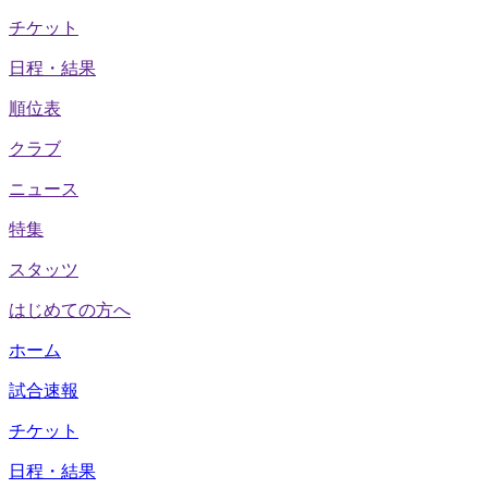
チケット
日程・結果
順位表
クラブ
ニュース
特集
スタッツ
はじめての方へ
ホーム
試合速報
チケット
日程・結果