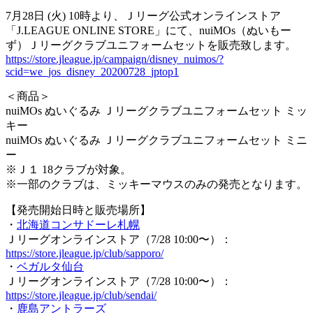
7月28日 (火) 10時より、Ｊリーグ公式オンラインストア
「J.LEAGUE ONLINE STORE」にて、nuiMOs（ぬいもー
ず）Ｊリーグクラブユニフォームセットを販売致します。
https://store.jleague.jp/campaign/disney_nuimos/?
scid=we_jos_disney_20200728_jptop1
＜商品＞
nuiMOs ぬいぐるみ Ｊリーグクラブユニフォームセット ミッ
キー
nuiMOs ぬいぐるみ Ｊリーグクラブユニフォームセット ミニ
ー
※Ｊ１ 18クラブが対象。
※一部のクラブは、ミッキーマウスのみの発売となります。
【発売開始日時と販売場所】
・
北海道コンサドーレ札幌
Ｊリーグオンラインストア（7/28 10:00〜）：
https://store.jleague.jp/club/sapporo/
・
ベガルタ仙台
Ｊリーグオンラインストア（7/28 10:00〜）：
https://store.jleague.jp/club/sendai/
・
鹿島アントラーズ