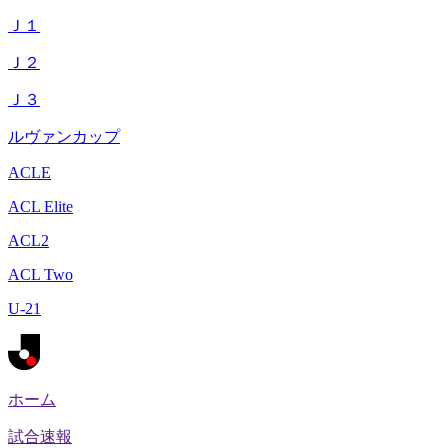
Ｊ１
Ｊ２
Ｊ３
ルヴァンカップ
ACLE
ACL Elite
ACL2
ACL Two
U-21
ホーム
試合速報