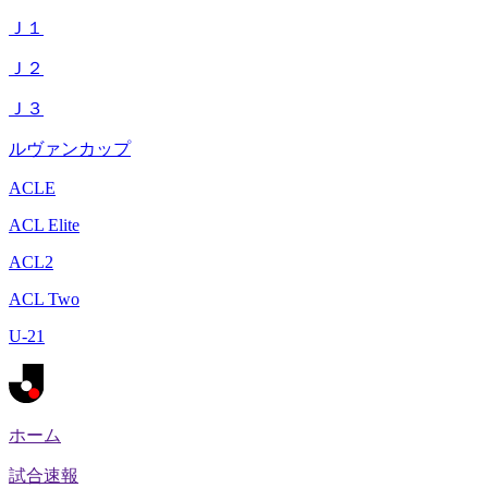
Ｊ１
Ｊ２
Ｊ３
ルヴァンカップ
ACLE
ACL Elite
ACL2
ACL Two
U-21
ホーム
試合速報