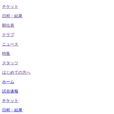
チケット
日程・結果
順位表
クラブ
ニュース
特集
スタッツ
はじめての方へ
ホーム
試合速報
チケット
日程・結果