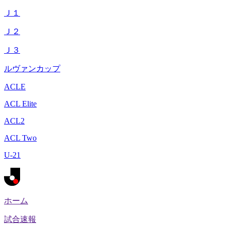
Ｊ１
Ｊ２
Ｊ３
ルヴァンカップ
ACLE
ACL Elite
ACL2
ACL Two
U-21
ホーム
試合速報