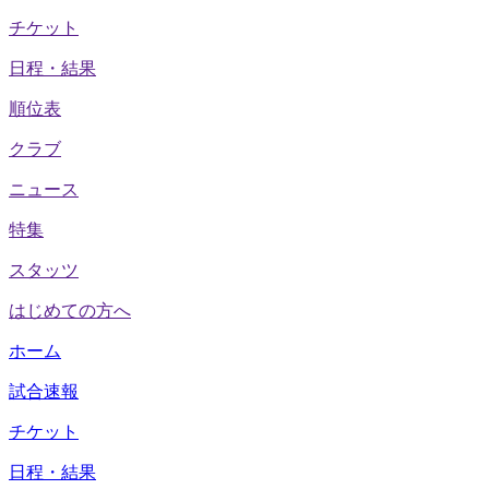
チケット
日程・結果
順位表
クラブ
ニュース
特集
スタッツ
はじめての方へ
ホーム
試合速報
チケット
日程・結果