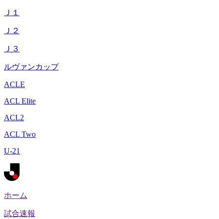
Ｊ１
Ｊ２
Ｊ３
ルヴァンカップ
ACLE
ACL Elite
ACL2
ACL Two
U-21
ホーム
試合速報