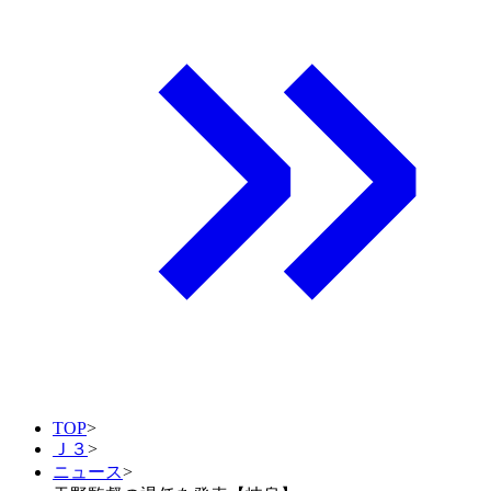
TOP
>
Ｊ３
>
ニュース
>