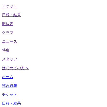
チケット
日程・結果
順位表
クラブ
ニュース
特集
スタッツ
はじめての方へ
ホーム
試合速報
チケット
日程・結果