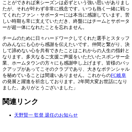
ことができれば来シーズンは必ずという強い思いがありまし
たが、それが叶わず非常に残念です。いつも熱く一緒に戦っ
てくれたファン・サポーターには本当に感謝しています。苦
しい時期も常に支えていただき、終盤にはチームとサポータ
ーが超一体になれたことを忘れません。
チームのために日々ハードワークしてくれた選手とスタッフ
のみんなにも心から感謝を伝えたいです。仲間と繋がり、決
して諦めない心を共有できたことはこれからの人生の指針と
なります。多大なるご支援ご声援をいただいたスポンサー企
業、ホームタウンの方々にも感謝申し上げます。皆様のバッ
クアップがあってこそのクラブであり、大きなポテンシャル
を秘めていることは間違いありません。これからの
FC岐阜
の発展と躍進を祈念しております。2年間大変お世話になり
ました。ありがとうございました」
関連リンク
天野賢一 監督 退任のお知らせ