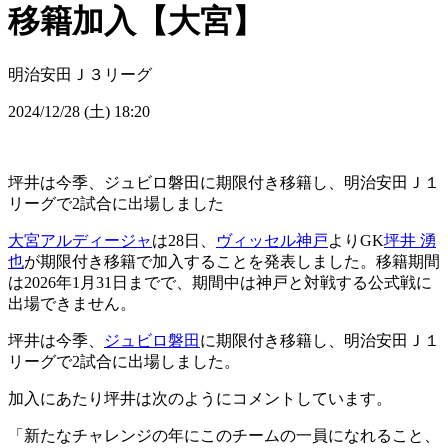
移籍加入【大宮】
明治安田Ｊ３リーグ
2024/12/28 (土) 18:20
坪井は今季、ジュビロ磐田に期限付き移籍し、明治安田Ｊ１
リーグで2試合に出場しました
大宮アルディージャ
は28日、
ヴィッセル神戸
よりGK
坪井 湧
也
が期限付き移籍で加入することを発表しました。移籍期間
は2026年1月31日までで、期間中は神戸と対戦する公式戦に
出場できません。
坪井は今季、
ジュビロ磐田
に期限付き移籍し、明治安田Ｊ１
リーグで2試合に出場しました。
加入にあたり坪井は次のようにコメントしています。
「新たなチャレンジの年にこのチームの一員になれること、