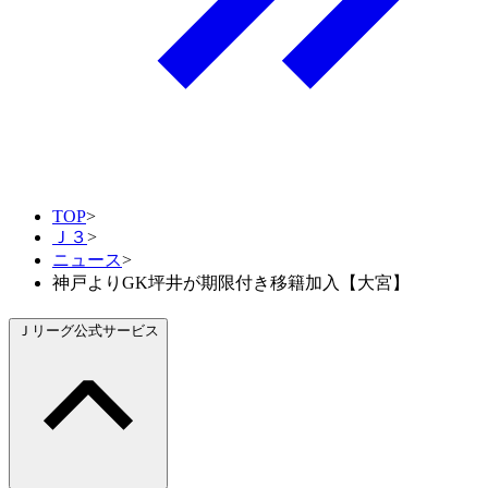
TOP
>
Ｊ３
>
ニュース
>
神戸よりGK坪井が期限付き移籍加入【大宮】
Ｊリーグ公式サービス