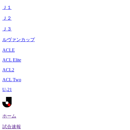
Ｊ１
Ｊ２
Ｊ３
ルヴァンカップ
ACLE
ACL Elite
ACL2
ACL Two
U-21
ホーム
試合速報