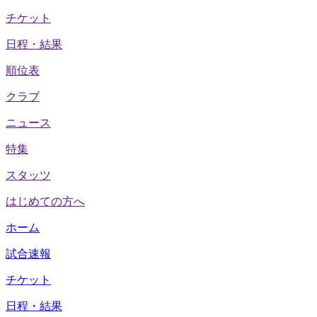
チケット
日程・結果
順位表
クラブ
ニュース
特集
スタッツ
はじめての方へ
ホーム
試合速報
チケット
日程・結果