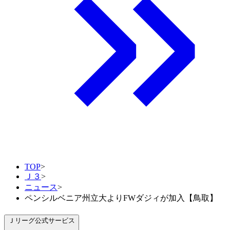
TOP
>
Ｊ３
>
ニュース
>
ペンシルベニア州立大よりFWダジィが加入【鳥取】
Ｊリーグ公式サービス