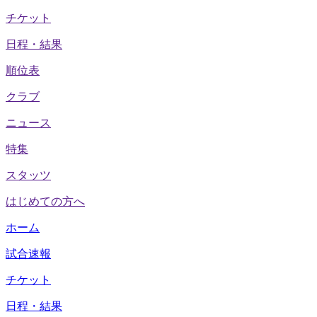
チケット
日程・結果
順位表
クラブ
ニュース
特集
スタッツ
はじめての方へ
ホーム
試合速報
チケット
日程・結果