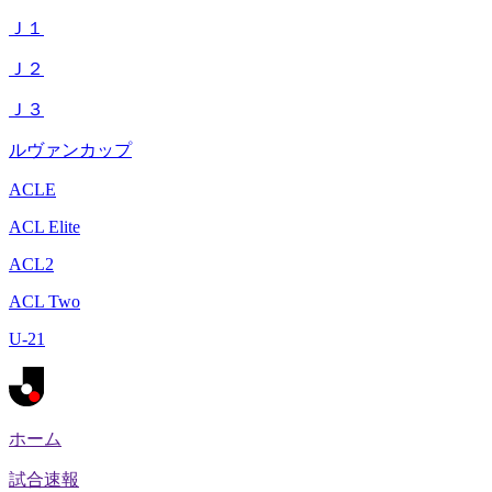
Ｊ１
Ｊ２
Ｊ３
ルヴァンカップ
ACLE
ACL Elite
ACL2
ACL Two
U-21
ホーム
試合速報