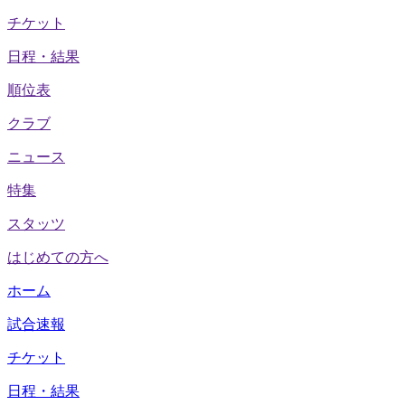
チケット
日程・結果
順位表
クラブ
ニュース
特集
スタッツ
はじめての方へ
ホーム
試合速報
チケット
日程・結果