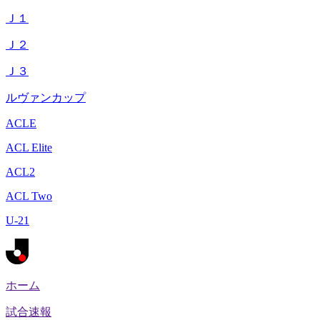
Ｊ１
Ｊ２
Ｊ３
ルヴァンカップ
ACLE
ACL Elite
ACL2
ACL Two
U-21
ホーム
試合速報