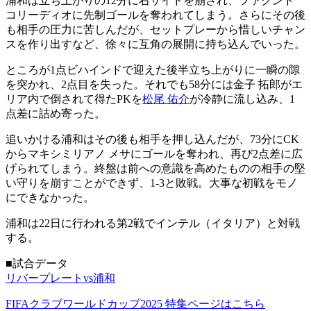
浦和は立ち上がりの12分に右サイドを崩され、ファクンド
コリーディオに先制ゴールを奪われてしまう。さらにその後
も相手の圧力に苦しんだが、セットプレーから惜しいチャン
スを作り出すなど、徐々に互角の展開に持ち込んでいった。
ところが1点ビハインドで迎えた後半立ち上がりに一瞬の隙
を突かれ、2点目を失った。それでも58分には金子 拓郎がエ
リア内で倒されて得たPKを
松尾 佑介
が冷静に流し込み、1
点差に詰め寄った。
追いかける浦和はその後も相手を押し込んだが、73分にCK
からマキシミリアノ メサにゴールを奪われ、再び2点差に広
げられてしまう。終盤は前への意識を高めたものの相手の堅
い守りを崩すことができず、1-3と敗戦。大事な初戦をモノ
にできなかった。
浦和は22日に行われる第2戦でインテル（イタリア）と対戦
する。
■試合データ
リバープレートvs浦和
FIFAクラブワールドカップ2025 特集ページはこちら