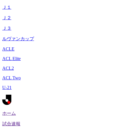
Ｊ１
Ｊ２
Ｊ３
ルヴァンカップ
ACLE
ACL Elite
ACL2
ACL Two
U-21
ホーム
試合速報