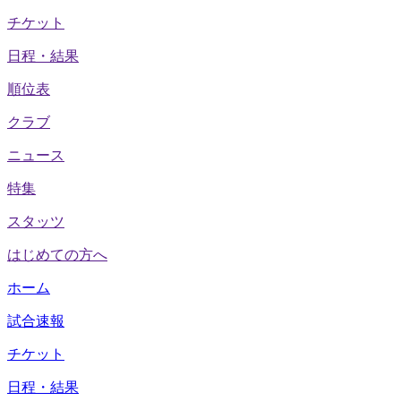
チケット
日程・結果
順位表
クラブ
ニュース
特集
スタッツ
はじめての方へ
ホーム
試合速報
チケット
日程・結果