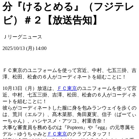
分『けるとめる』（フジテレ
ビ）＃２【放送告知】
Ｊリーグニュース
2025/10/13 (月) 14:00
ＦＣ東京のユニフォームを使って宮近、中村、七五三掛、吉
澤、松田、松倉の６人がコーディネートを組むことに！
10月13日（月）放送は、
ＦＣ東京
のユニフォームを使って宮
近、中村、七五三掛、吉澤、松田、松倉の６人がコーディネ
ートを組むことに！
彼らがコーディネートした服に身を包みランウェイを歩くの
は、荒川（エルフ）、髙木菜那、角田夏実、信子（ぱーてぃ
ーちゃん）、ハシヤスメ・アツコ、村重杏奈！
大事な審査員を務めるのは『Popteen』や『egg』の元専属モ
デル・ゆうちゃみと
ＦＣ東京
のクラブスタッフ！