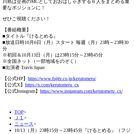
川島は企画のMCとしておおはしゃぎする６人をまとめる重
要なポジションに！
ぜひご視聴ください！
【番組概要】
■タイトル『けるとめる』
■放送日時10月6日（月）スタート 毎週（月）23時～23時30
分
※初回＆10月13日（月）は23時15分～23時45分
※全国ネット（一部地域をのぞく）
■出演者 Travis Japan
【公式HP】
https://www.fujitv.co.jp/kerutomeru/
【公式X】
https://x.com/kerutomeru_cx
【公式Instagram】
https://www.instagram.com/kerutomeru_cx/
TOP
>
Ｊ１
>
ニュース
>
10/13（月）23時15分～23時45分『けるとめる』（フジ