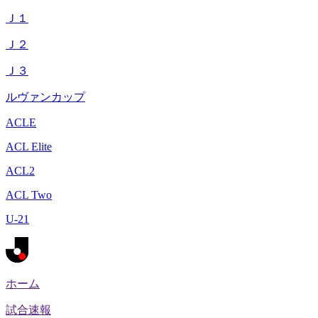
Ｊ１
Ｊ２
Ｊ３
ルヴァンカップ
ACLE
ACL Elite
ACL2
ACL Two
U-21
ホーム
試合速報