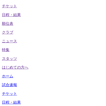
チケット
日程・結果
順位表
クラブ
ニュース
特集
スタッツ
はじめての方へ
ホーム
試合速報
チケット
日程・結果