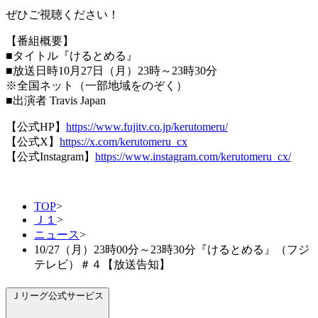
ぜひご視聴ください！
【番組概要】
■タイトル『けるとめる』
■放送日時10月27日（月）23時～23時30分
※全国ネット（一部地域をのぞく）
■出演者 Travis Japan
【公式HP】
https://www.fujitv.co.jp/kerutomeru/
【公式X】
https://x.com/kerutomeru_cx
【公式Instagram】
https://www.instagram.com/kerutomeru_cx/
TOP
>
Ｊ１
>
ニュース
>
10/27（月）23時00分～23時30分『けるとめる』（フジ
テレビ）＃４【放送告知】
Ｊリーグ公式サービス