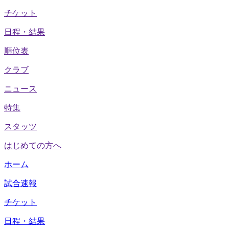
チケット
日程・結果
順位表
クラブ
ニュース
特集
スタッツ
はじめての方へ
ホーム
試合速報
チケット
日程・結果