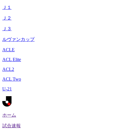
Ｊ１
Ｊ２
Ｊ３
ルヴァンカップ
ACLE
ACL Elite
ACL2
ACL Two
U-21
ホーム
試合速報