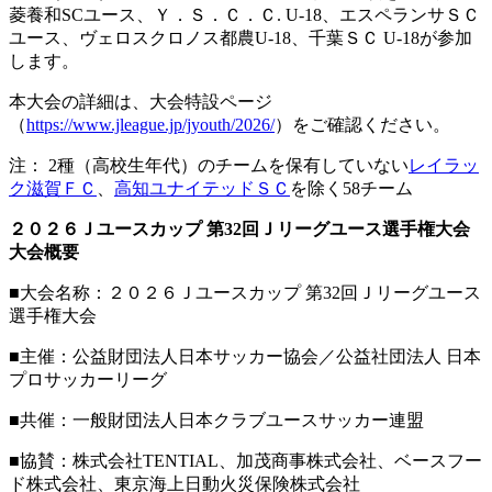
菱養和SCユース、Ｙ．Ｓ．Ｃ．Ｃ. U-18、エスペランサＳＣ
ユース、ヴェロスクロノス都農U-18、千葉ＳＣ U-18が参加
します。
本大会の詳細は、大会特設ページ
（
https://www.jleague.jp/jyouth/2026/
）をご確認ください。
注： 2種（高校生年代）のチームを保有していない
レイラッ
ク滋賀ＦＣ
、
高知ユナイテッドＳＣ
を除く58チーム
２０２６Ｊユースカップ 第32回Ｊリーグユース選手権大会
大会概要
■大会名称：２０２６Ｊユースカップ 第32回Ｊリーグユース
選手権大会
■主催：公益財団法人日本サッカー協会／公益社団法人 日本
プロサッカーリーグ
■共催：一般財団法人日本クラブユースサッカー連盟
■協賛：株式会社TENTIAL、加茂商事株式会社、ベースフー
ド株式会社、東京海上日動火災保険株式会社