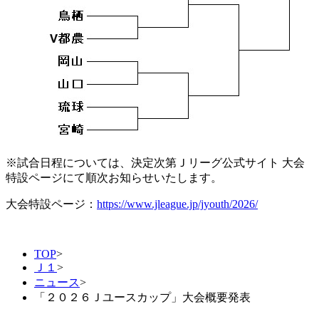
※試合日程については、決定次第Ｊリーグ公式サイト 大会
特設ページにて順次お知らせいたします。
大会特設ページ：
https://www.jleague.jp/jyouth/2026/
TOP
>
Ｊ１
>
ニュース
>
「２０２６Ｊユースカップ」大会概要発表