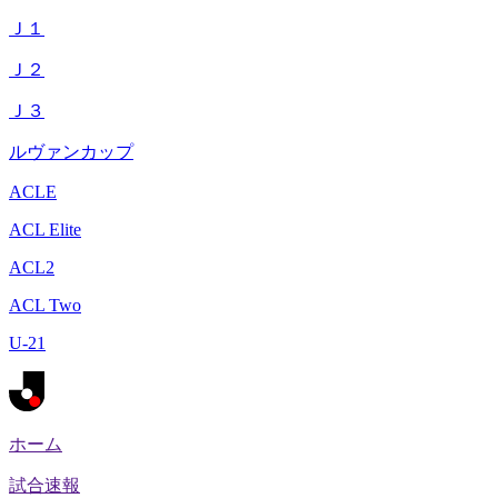
Ｊ１
Ｊ２
Ｊ３
ルヴァンカップ
ACLE
ACL Elite
ACL2
ACL Two
U-21
ホーム
試合速報