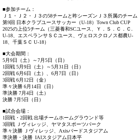
■参加チーム：
Ｊ１・Ｊ２・Ｊ３の58チームと昨シーズンＪ３所属のチーム
第9回 日本クラブユースサッカー（U-18）Town Club CUP
2025の上位5チーム（三菱養和SCユース、Ｙ．Ｓ．Ｃ．Ｃ.
U-18、エスペランサＳＣユース、ヴェロスクロノス都農U-
18、千葉ＳＣ U-18）
■大会期間：
5月9日（土）～7月5日（日）
1回戦 5月9日（土）～5月31日（日）
2回戦 6月6日（土）、6月7日（日）
3回戦 6月12日（金）
準々決勝 6月14日（日）
準決勝 7月4日（土）
決勝 7月5日（日）
■試合会場：
1回戦・2回戦 出場チームホームグラウンド等
3回戦 Ｊヴィレッジ、ヤマタスポーツパーク
準々決勝 Ｊヴィレッジ、Axisバードスタジアム
準決勝・決勝 IAIスタジアム日本平