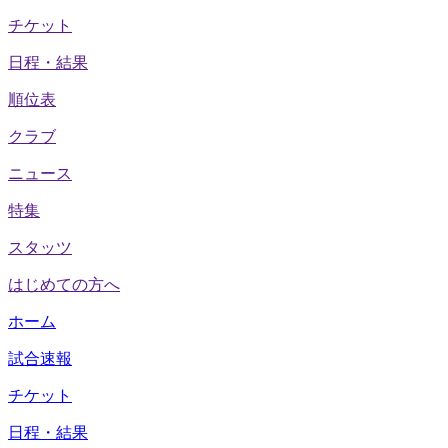
チケット
日程・結果
順位表
クラブ
ニュース
特集
スタッツ
はじめての方へ
ホーム
試合速報
チケット
日程・結果