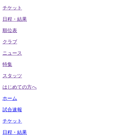
チケット
日程・結果
順位表
クラブ
ニュース
特集
スタッツ
はじめての方へ
ホーム
試合速報
チケット
日程・結果