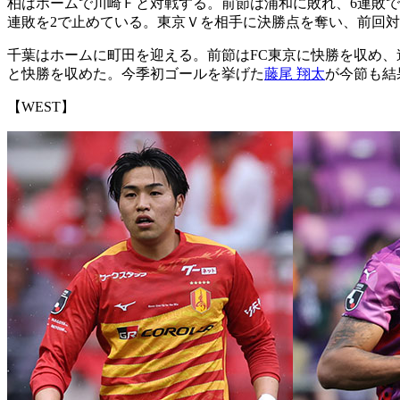
柏はホームで川崎Ｆと対戦する。前節は浦和に敗れ、6連敗で
連敗を2で止めている。東京Ｖを相手に決勝点を奪い、前回対
千葉はホームに町田を迎える。前節はFC東京に快勝を収め、
と快勝を収めた。今季初ゴールを挙げた
藤尾 翔太
が今節も結
【WEST】