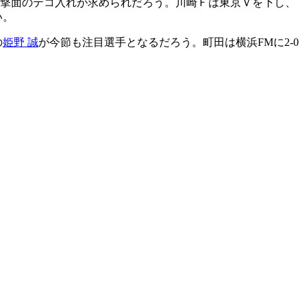
攻撃面のテコ入れが求められだろう。川崎Ｆは東京Ｖを下し、
い。
の
姫野 誠
が今節も注目選手となるだろう。町田は横浜FMに2-0