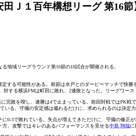
田Ｊ１百年構想リーグ 第16節
なる地域リーグラウンド第16節の10試合が開催される。
確定する可能性がある。前節は水戸とのダービーマッチで快勝を
。対する横浜FMは町田に敗れ、2連敗となった。リーグワース
葉に完敗を喫し、連勝は4で止まっている。前回対戦ではPK戦
っている。守備の安定感は備わるだけに、求められるのは決定力
に0-3で敗れている。失点が増えてきただけに、守備の修正が
一方、攻撃ではキレのあるパフォーマンスを見せる
中島 翔哉
に