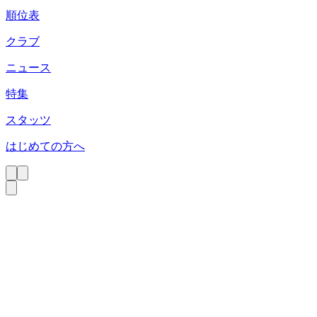
順位表
クラブ
ニュース
特集
スタッツ
はじめての方へ