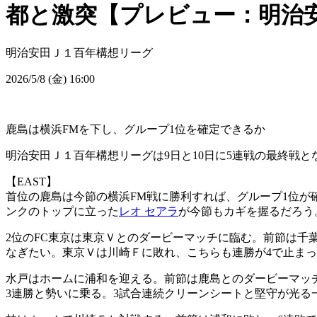
都と激突【プレビュー：明治安
明治安田Ｊ１百年構想リーグ
2026/5/8 (金) 16:00
鹿島は横浜FMを下し、グループ1位を確定できるか
明治安田Ｊ１百年構想リーグは9日と10日に5連戦の最終戦と
【EAST】
首位の鹿島は今節の横浜FM戦に勝利すれば、グループ1位が
ンクのトップに立った
レオ セアラ
が今節もカギを握るだろう
2位のFC東京は東京Ｖとのダービーマッチに臨む。前節は千
なぎたい。東京Ｖは川崎Ｆに敗れ、こちらも連勝が4で止ま
水戸はホームに浦和を迎える。前節は鹿島とのダービーマッチ
3連勝と勢いに乗る。3試合連続クリーンシートと堅守が光る