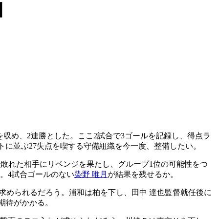
】
収め、2連勝とした。ここ2試合で3ゴールを記録し、得点ラ
トに並ぶ27失点を喫する守備組織を今一度、整備したい。
で敗れた相手にリベンジを果たし、グループ1位の可能性をつ
。4試合ゴールのない
染野 唯月
が結果を残せるか。
求められるだろう。浦和は柏を下し、田中 達也監督就任後に
期待がかかる。