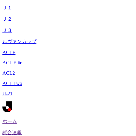
Ｊ１
Ｊ２
Ｊ３
ルヴァンカップ
ACLE
ACL Elite
ACL2
ACL Two
U-21
ホーム
試合速報