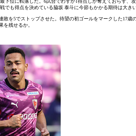
最下位に転落した。6試合でわずか1得点しか奪えておらず、
戦でも得点を決めている脇坂 泰斗に今節もかかる期待は大き
連敗を5でストップさせた。待望の初ゴールをマークした17歳
果を残せるか。