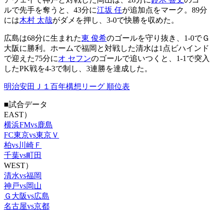
ルで先手を奪うと、43分に
江坂 任
が追加点をマーク。89分
には
木村 太哉
がダメを押し、3-0で快勝を収めた。
広島は68分に生まれた
東 俊希
のゴールを守り抜き、1-0でＧ
大阪に勝利。ホームで福岡と対戦した清水は1点ビハインド
で迎えた75分に
オ セフン
のゴールで追いつくと、1-1で突入
したPK戦を4-3で制し、3連勝を達成した。
明治安田Ｊ１百年構想リーグ 順位表
■試合データ
EAST）
横浜FMvs鹿島
FC東京vs東京Ｖ
柏vs川崎Ｆ
千葉vs町田
WEST）
清水vs福岡
神戸vs岡山
Ｇ大阪vs広島
名古屋vs京都