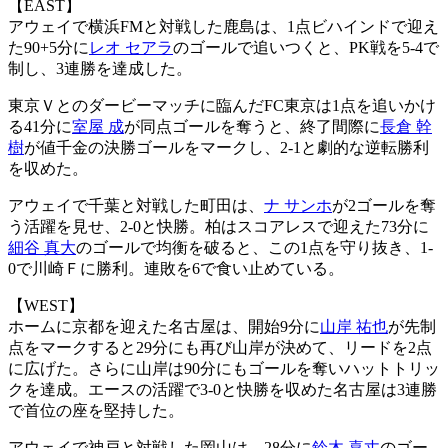
【EAST】
アウェイで横浜FMと対戦した鹿島は、1点ビハインドで迎え
た90+5分に
レオ セアラ
のゴールで追いつくと、PK戦を5-4で
制し、3連勝を達成した。
東京Ｖとのダービーマッチに臨んだFC東京は1点を追いかけ
る41分に
室屋 成
が同点ゴールを奪うと、終了間際に
長倉 幹
樹
が値千金の決勝ゴールをマークし、2-1と劇的な逆転勝利
を収めた。
アウェイで千葉と対戦した町田は、
ナ サンホ
が2ゴールを奪
う活躍を見せ、2-0と快勝。柏はスコアレスで迎えた73分に
細谷 真大
のゴールで均衡を破ると、この1点を守り抜き、1-
0で川崎Ｆに勝利。連敗を6で食い止めている。
【WEST】
ホームに京都を迎えた名古屋は、開始9分に
山岸 祐也
が先制
点をマークすると29分にも再び山岸が決めて、リードを2点
に広げた。さらに山岸は90分にもゴールを奪いハットトリッ
クを達成。エースの活躍で3-0と快勝を収めた名古屋は3連勝
で首位の座を堅持した。
アウェイで神戸と対戦した岡山は、28分に
鈴木 喜丈
のゴー