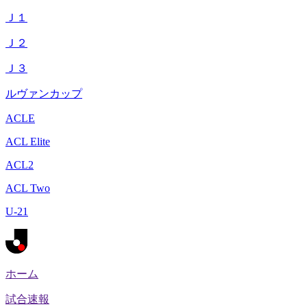
Ｊ１
Ｊ２
Ｊ３
ルヴァンカップ
ACLE
ACL Elite
ACL2
ACL Two
U-21
ホーム
試合速報