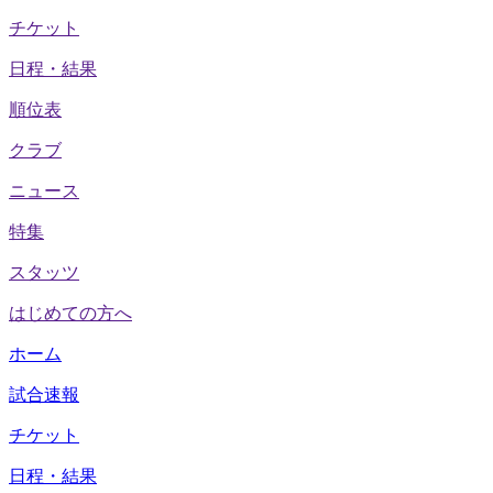
チケット
日程・結果
順位表
クラブ
ニュース
特集
スタッツ
はじめての方へ
ホーム
試合速報
チケット
日程・結果