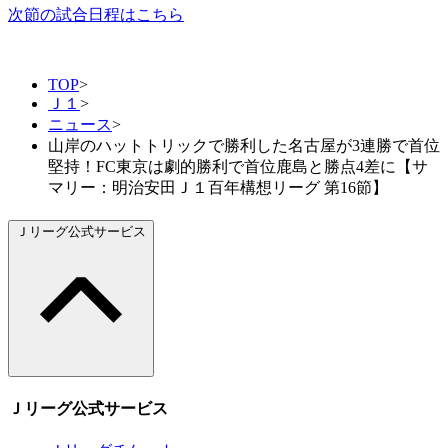
次節の試合日程はこちら
TOP
>
Ｊ１
>
ニュース
>
山岸のハットトリックで勝利した名古屋が3連勝で首位
堅持！FC東京は劇的勝利で首位鹿島と勝点4差に【サ
マリー：明治安田Ｊ１百年構想リーグ 第16節】
Ｊリーグ公式サービス
Ｊリーグ公式サービス