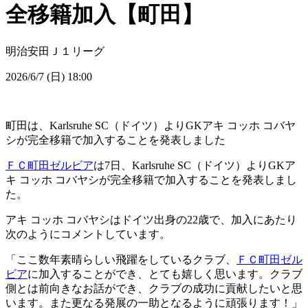
全移籍加入【町田】
明治安田Ｊ１リーグ
2026/6/7 (日) 18:00
町田は、Karlsruhe SC（ドイツ）よりGKアキ コッホ コバヤ
シが完全移籍で加入することを発表しました
ＦＣ町田ゼルビア
は7日、Karlsruhe SC（ドイツ）よりGKア
キ コッホ コバヤシが完全移籍で加入することを発表しまし
た。
アキ コッホ コバヤシはドイツ出身の22歳で、加入にあたり
次のようにコメントしています。
「ここ数年素晴らしい飛躍をしているクラブ、
ＦＣ町田ゼル
ビア
に加入することができ、とても嬉しく思います。クラブ
側とは前向きなお話ができ、クラブの成功に貢献したいと思
います。また更なる発展の一助となるように頑張ります！」