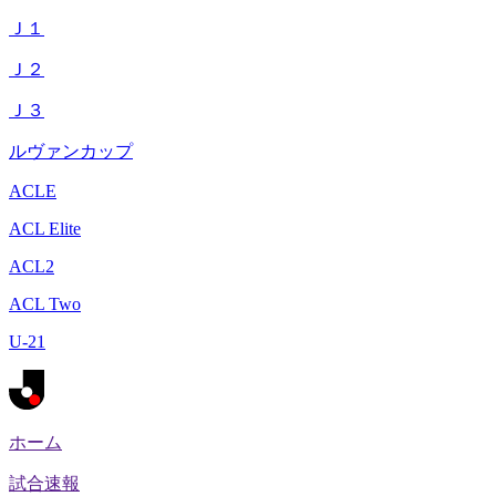
Ｊ１
Ｊ２
Ｊ３
ルヴァンカップ
ACLE
ACL Elite
ACL2
ACL Two
U-21
ホーム
試合速報