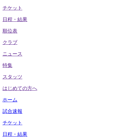
チケット
日程・結果
順位表
クラブ
ニュース
特集
スタッツ
はじめての方へ
ホーム
試合速報
チケット
日程・結果