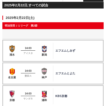
2025年2月22日,すべての試合
2025年2月22日(土)
明治安田Ｊ１リーグ 第2節
14:03
エフエムしみず
アイスタ
清水
新潟
14:03
エフエムとよた
豊田ス
名古屋
神戸
14:03
KBS京都
サンガＳ
京都
浦和