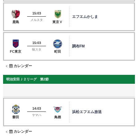
15:03
エフエムかしま
メルスタ
鹿島
東京Ｖ
15:03
調布FM
味スタ
FC東京
町田
カレンダー
明治安田Ｊ２リーグ 第2節
14:03
浜松エフエム放送
ヤマハ
磐田
鳥栖
カレンダー