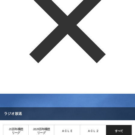
ラジオ放送
J1百年構想
J2J3百年構想
ＡＣＬＥ
ＡＣＬ２
すべて
リーグ
リーグ