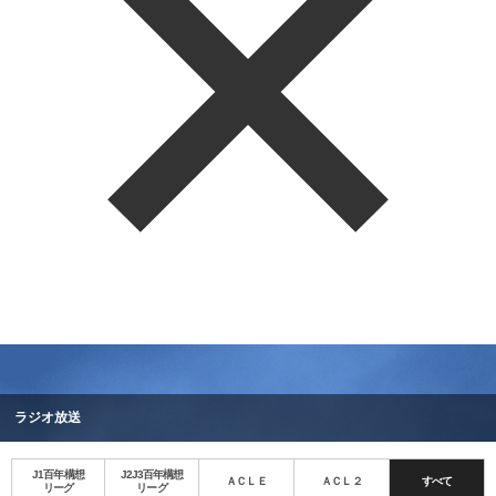
ラジオ放送
J1百年構想
J2J3百年構想
ＡＣＬＥ
ＡＣＬ２
すべて
リーグ
リーグ