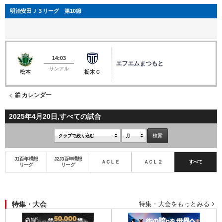
明治安田Ｊ３リーグ 第10節
14:03
エフエムまつもと
サンアル
松本
栃木Ｃ
カレンダー
2025年4月20日,すべての試合
J1百年構想
J2J3百年構想
ＡＣＬＥ
ＡＣＬ２
すべて
リーグ
リーグ
特集・大会
特集・大会をもっとみる