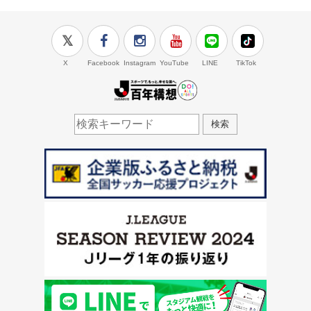
X
Facebook
Instagram
YouTube
LINE
TikTok
J.LEAGUE百年構想
検索