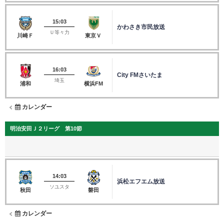
15:03
かわさき市民放送
Ｕ等々力
川崎Ｆ
東京Ｖ
16:03
City FMさいたま
埼玉
浦和
横浜FM
カレンダー
明治安田Ｊ２リーグ 第10節
14:03
浜松エフエム放送
ソユスタ
秋田
磐田
カレンダー