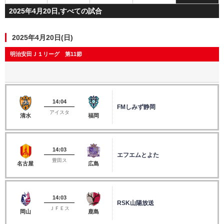
2025年4月20日,すべての試合
2025年4月20日(日)
明治安田Ｊ１リーグ 第11節
14:04
FMしみず静岡
アイスタ
清水
福岡
14:03
エフエムとよた
豊田ス
名古屋
広島
14:03
RSK山陽放送
ＪＦＥス
岡山
鹿島