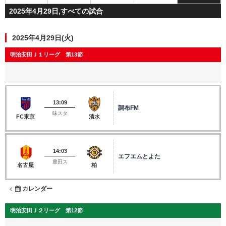
2025年4月29日,すべての試合
2025年4月29日(火)
明治安田Ｊ１リーグ 第13節
13:09
調布FM
味スタ
FC東京
清水
14:03
エフエムとよた
豊田ス
名古屋
柏
カレンダー
明治安田Ｊ２リーグ 第12節