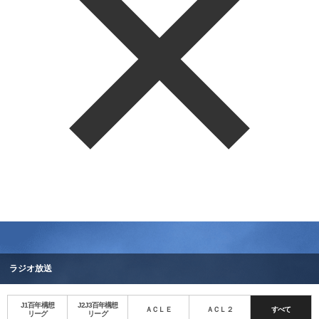
ラジオ放送
J1百年構想
J2J3百年構想
ＡＣＬＥ
ＡＣＬ２
すべて
リーグ
リーグ