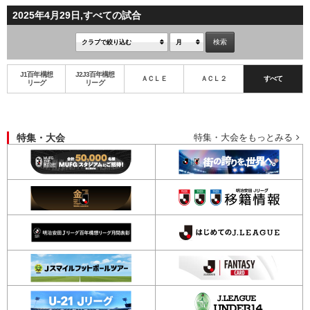
2025年4月29日,すべての試合
J1百年構想
J2J3百年構想
ＡＣＬＥ
ＡＣＬ２
すべて
リーグ
リーグ
特集・大会
特集・大会をもっとみる