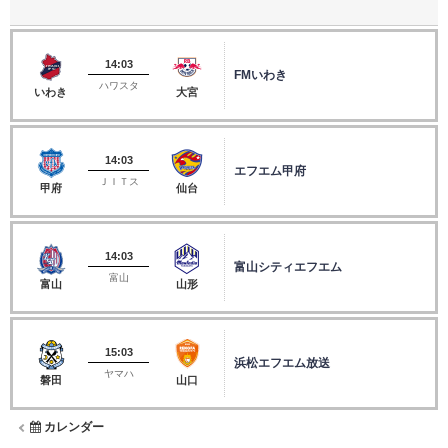
14:03
FMいわき
ハワスタ
いわき
大宮
14:03
エフエム甲府
ＪＩＴス
甲府
仙台
14:03
富山シティエフエム
富山
富山
山形
15:03
浜松エフエム放送
ヤマハ
磐田
山口
カレンダー