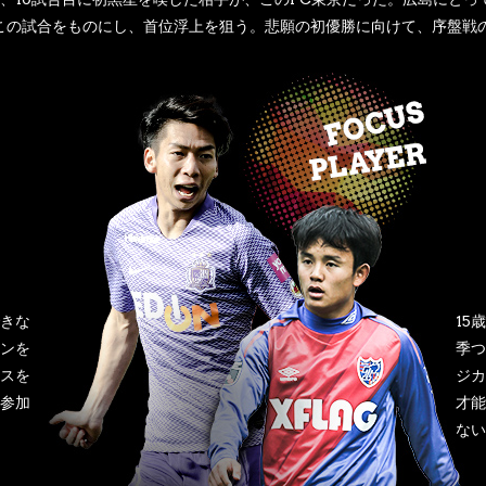
この試合をものにし、首位浮上を狙う。悲願の初優勝に向けて、序盤戦
きな
15
ンを
季つ
スを
ジカ
参加
才能
ない