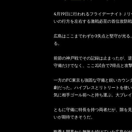
4月19日に行われるフライデーナイトＪ
いの行方を左右する激戦必至の首位攻防戦
広島はここまでわずか3失点と堅守が光る
る。
前節の神戸戦でその記録は止まったが、逆
守備だけでなく、ここ2試合で7得点と攻
一方のFC東京も強固な守備と鋭いカウン
劇だった。ハイプレスとリトリートを使い
気に相手ゴール前へと持ち運ぶ。大ブレイ
ともに守備に特長を持つ両者だが、隙を見
いが期待できそうだ。
昨季も開幕から無敗を続けていた広島だが