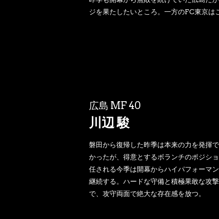
ジを果たしたいところ。一方のFC東京は
広島 MF 40
川辺 駿
磐田から復帰した昨季は本来の力を発揮で
かったが、得意とするボランチのポジショ
任される今季は開幕からハイパフォーマン
継続する。ハードな守備と積極果敢な攻撃
で、攻守両面で絶大な存在感を放つ。