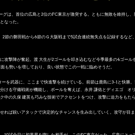
リーグは、首位の広島と2位のFC東京が激突する。ともに無敗を維持し、
となった。
。2節の磐田戦から6節のＧ大阪戦まで5試合連続無失点を記録するなど
に攻撃陣が奮起。渡 大生が2ゴールを叩き込むなど今季最多の4ゴール
撃面も勢いを増しており、良い状態でこの一戦に臨めそうだ。
ターを武器に、ここまで快進撃を続けている。前節は鹿島に3-1と快勝
分ける守備戦術が機能し、ボールを奪えば、永井 謙佑とディエゴ オ
ク中の久保 建英も巧みな技術でアクセントをつけ、攻撃に迫力をもた
せれば鋭いアタックで決定的なチャンスを生み出していく。攻守が目ま
、10試合目に初黒星を喫した相手が、このFC東京だった。広島にとっ