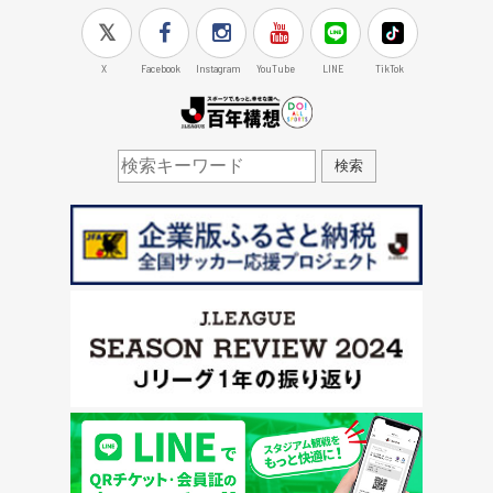
X
Facebook
Instagram
YouTube
LINE
TikTok
J.LEAGUE百年構想
検索