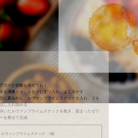
アガーと砂糖を混ぜておく
水を沸騰させ、１を少しずつ入れ、よく溶かす
型に夏みかん、ルヴァンプライムスナックを入れ、２を
流し入れ固める
砕いたルヴァンプライムスナックを敷き、固まったゼリ
ーを乗せて完成
ルヴァンプライムスナック 3枚