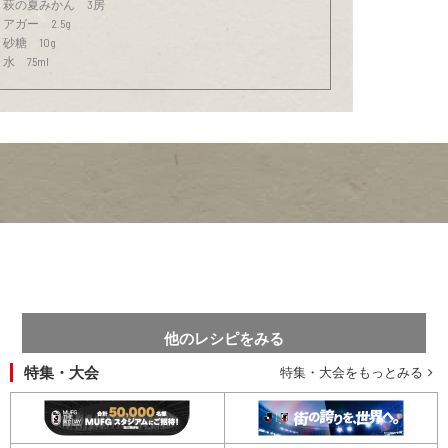
萩の夏みかん 3房
アガー 2.5g
砂糖 10g
水 75ml
他のレシピをみる
特集・大会
特集・大会をもっとみる