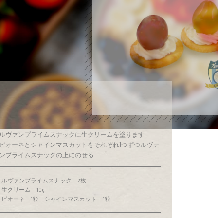
ルヴァンプライムスナックに生クリームを塗ります
ピオーネとシャインマスカットをそれぞれ1つずつルヴァ
ンプライムスナックの上にのせる
ルヴァンプライムスナック 2枚
生クリーム 10g
ピオーネ 1粒 シャインマスカット 1粒