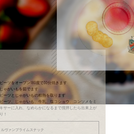
ビーツをオーブン180度で30分焼きます
じゃがいもを茹でます
ビーツとじゃがいもの粗熱を取ります
ビーツ、じゃがいも、牛乳、塩コショウ、コンソメをミ
キサーに入れ、なめらかになるまで撹拌したら出来上が
り！
ルヴァンプライムスナック