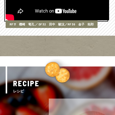
MF 17 檀崎 竜孔 ／ DF 32 田中 駿汰／MF 30 金子 拓郎
RECIPE
レシピ