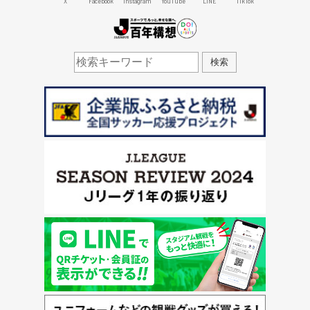
X
Facebook
Instagram
YouTube
LINE
TikTok
J.LEAGUE百年構想
検索