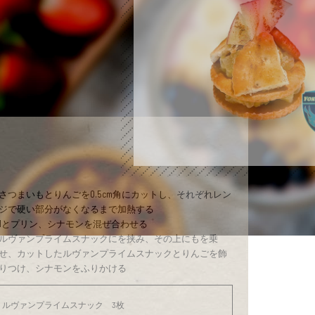
さつまいもとりんごを0.5cm角にカットし、それぞれレン
ジで硬い部分がなくなるまで加熱する
1とプリン、シナモンを混ぜ合わせる
ルヴァンプライムスナックにを挟み、その上にもを乗
せ、カットしたルヴァンプライムスナックとりんごを飾
りつけ、シナモンをふりかける
ルヴァンプライムスナック 3枚