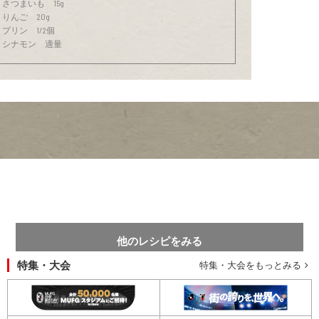
さつまいも 15g
りんご 20g
プリン 1/2個
シナモン 適量
他のレシピをみる
特集・大会
特集・大会をもっとみる