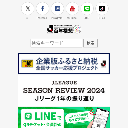
X
Facebook
Instagram
YouTube
LINE
TikTok
J.LEAGUE百年構想
検索