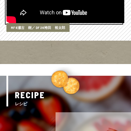
MF 6瀬古 樹／ DF 26袴田 裕太郎
RECIPE
レシピ