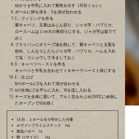
ゆかりを牛乳に入れて紫色を出す（30分くらい）
ボールに卵を溶き、5を混ぜ合わせる
C：フィリングを作る
紫キャベツ、玉葱はみじん切り、ジャガ芋・パプリカ、
ロースハムは１cm大の角切りにする。ジャガ芋は茹でて
おく
フライパンにオリーブ油を熱して、紫キャベツと玉葱を
炒め、しんなりしたらジャガ芋、パプリカ、ハムを入れ
て塩・コショウして冷ましておく
D：キャベツペ－ストを作る
キャベツと牛乳を合わせてミキサーでペースト状にする
E：仕上げ
BのボールにDを入れて混ぜ合わせる
Aの生地にCを平らに入れ、10を流し入れる
チーズを全体に置いて、アルミ箔をかぶせ200℃に余熱し
たオーブンで10分焼く
1人分：１ホールを10等分した分量
ルヴァンプライムスナック 14g
無塩バター 7g
卵（Lサイズ） 14g