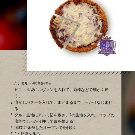
A：タルト生地を作る
ビニ－ル袋にルヴァンを入れて、麺棒などで細かく砕
く。
溶かしバターを入れて、まとまるまでしっかりなじませ
る
タルト生地にアルミ箔を敷き、2の生地を入れ、コップの
底等でしっかり押して形を整える
180℃に余熱したオーブンで8分焼く
B：卵液を作る