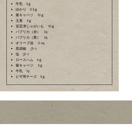
牛乳 5ｇ
ゆかり 0.5ｇ
紫キャベツ 10ｇ
玉葱 5ｇ
安芸津じゃがいも 10ｇ
パプリカ（赤） 2g
パプリカ（黄） 2g
オリーブ油 0.4g
黒胡椒 少々
塩 少々
ロースハム 4ｇ
紫キャベツ 5ｇ
牛乳 7g
ピザ用チーズ 5ｇ