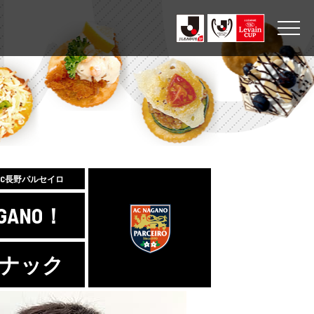
AC長野パルセイロ
ANO！
スナック