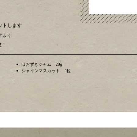
ットします
せます
成！
ほおずきジャム 20g
シャインマスカット 1粒