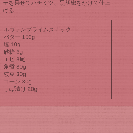
テを乗せてハチミツ、黒胡椒をかけて仕上
げる
ルヴァンプライムスナック
バター 150g
塩 10g
砂糖 6g
エビ 8尾
角煮 80g
枝豆 30g
コーン 30g
しば漬け 20g