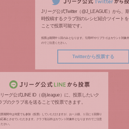
Jリーグ公式Twitter（@J_LEAGUE）から
時投稿するクラブ別のレシピ紹介ツイートを
ことで投票可能です。
投票は期間中１回のみとなります。引用RTやリプライはカウント対象
のでご注意ください。
Twitterから投票する
Jリーグ公式LINE ID（@j.league）に、投票したいク
ラブのクラブ名を送ることで投票できます。
投票期間中は何度でも参加（投票）していただけますが、お一人様、１日に１回限り
の応募とさせていただきます。クラブ名以外はカウント対象外となりますのでご注意
ください。