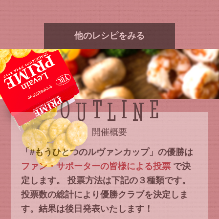
他のレシピをみる
O
T
I
E
U
L
N
開催概要
「#もうひとつのルヴァンカップ」の優勝は
ファン・サポーターの皆様による投票
で決
定します。
投票方法は下記の３種類です。
投票数の総計により優勝クラブを決定しま
す。結果は後日発表いたします！