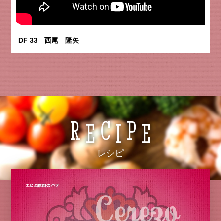
DF 33 西尾 隆矢
R
C
P
E
I
E
レシピ