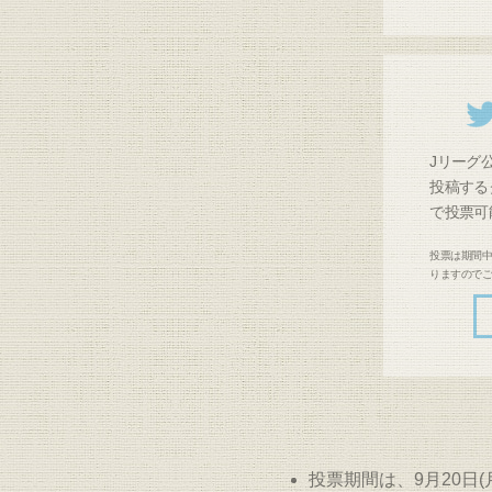
Jリーグ公
投稿する
で投票可
投票は期間中
りますので
投票期間は、9月20日(月)1