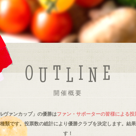
O
T
I
E
U
L
N
開催概要
ルヴァンカップ」の優勝は
ファン・サポーターの皆様による投
種類です。投票数の総計により優勝クラブを決定します。結果
す！