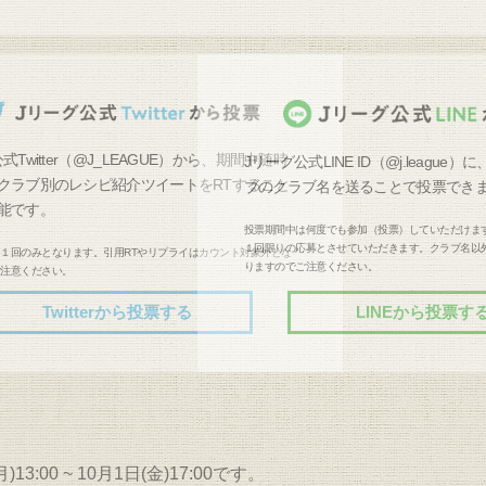
式Twitter（@J_LEAGUE）から、期間中随時
Jリーグ公式LINE ID（@j.leagu
クラブ別のレシピ紹介ツイートをRTすること
ブのクラブ名を送ることで投票でき
能です。
投票期間中は何度でも参加（投票）していただけま
１回限りの応募とさせていただきます。クラブ名以
１回のみとなります。引用RTやリプライはカウント対象外とな
りますのでご注意ください。
ご注意ください。
Twitterから投票する
LINEから投票す
3:00 ~ 10月1日(金)17:00です。