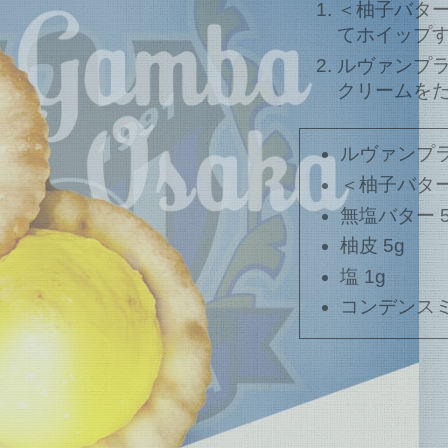
＜柚子バタ
てホイップ
ルヴァンプ
クリームを
ルヴァンプ
＜柚子バタ
無塩バター 5
柚皮 5g
塩 1g
コンデンスミ