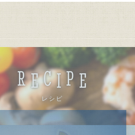
R
C
P
E
I
E
レシピ