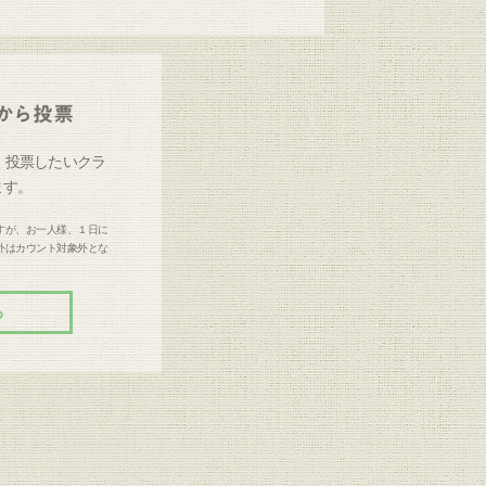
e）に、投票したいクラ
ます。
すが、お一人様、１日に
外はカウント対象外とな
る