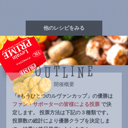
他のレシピをみる
O
T
I
E
U
L
N
開催概要
「#もうひとつのルヴァンカップ」の優勝は
ファン・サポーターの皆様による投票
で決
定します。
投票方法は下記の３種類です。
投票数の総計により優勝クラブを決定しま