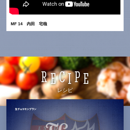
MF 14 内田 宅哉
R
C
P
E
I
E
レシピ