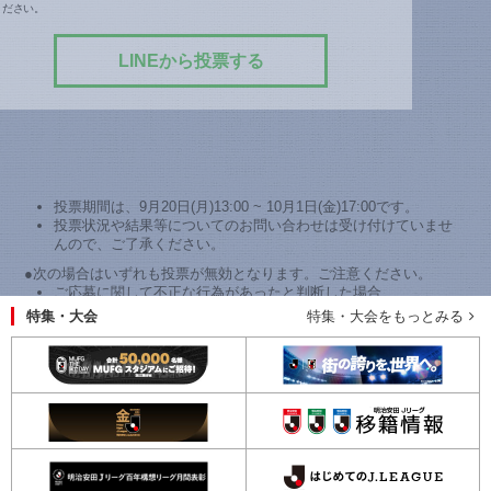
ください。
LINEから投票する
投票期間は、9月20日(月)13:00 ~ 10月1日(金)17:00です。
投票状況や結果等についてのお問い合わせは受け付けていませ
んので、ご了承ください。
●次の場合はいずれも投票が無効となります。ご注意ください。
ご応募に関して不正な行為があったと判断した場合
特集・大会
特集・大会をもっとみる