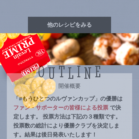
他のレシピをみる
O
T
I
E
U
L
N
開催概要
「#もうひとつのルヴァンカップ」の優勝は
ファン・サポーターの皆様による投票
で決
定します。
投票方法は下記の３種類です。
投票数の総計により優勝クラブを決定しま
す。結果は後日発表いたします！