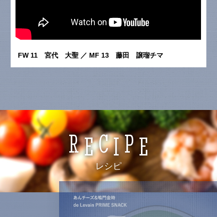
FW 11 宮代 大聖 ／ MF 13 藤田 譲瑠チマ
R
C
P
E
I
E
レシピ