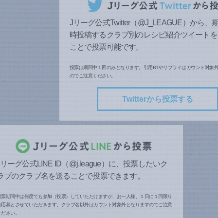
Jリーグ公式Twitter（@J_LEAGUE）から
時投稿するクラブ別のレシピ紹介ツイートを
ことで投票可能です。
投票は期間中１回のみとなります。引用RTやリプライはカウント対象
のでご注意ください。
Twitterから投票する
Jリーグ公式LINE ID（@j.league）に、投票したいク
ラブのクラブ名を送ることで投票できます。
投票期間中は何度でも参加（投票）していただけますが、お一人様、１日に１回限り
の応募とさせていただきます。クラブ名以外はカウント対象外となりますのでご注意
ください。