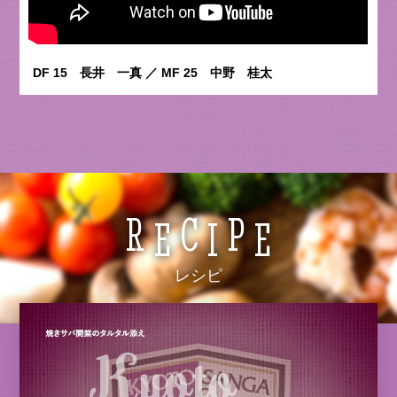
DF 15 長井 一真 ／ MF 25 中野 桂太
R
C
P
E
I
E
レシピ