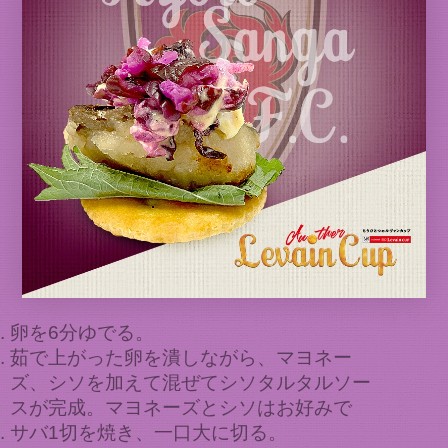
卵を6分ゆでる。
茹で上がった卵を潰しながら、マヨネー
ズ、シソを加えて混ぜてシソタルタルソー
スが完成。マヨネーズとシソはお好みで
サバ1切を焼き、一口大に切る。