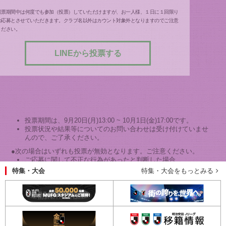
投票期間中は何度でも参加（投票）していただけますが、お一人様、１日に１回限り
の応募とさせていただきます。クラブ名以外はカウント対象外となりますのでご注意
ください。
LINEから投票する
投票期間は、9月20日(月)13:00 ~ 10月1日(金)17:00です。
投票状況や結果等についてのお問い合わせは受け付けていませ
んので、ご了承ください。
●次の場合はいずれも投票が無効となります。ご注意ください。
ご応募に関して不正な行為があったと判断した場合
特集・大会
特集・大会をもっとみる