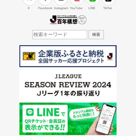
X
Facebook
Instagram
YouTube
LINE
TikTok
J.LEAGUE百年構想
検索