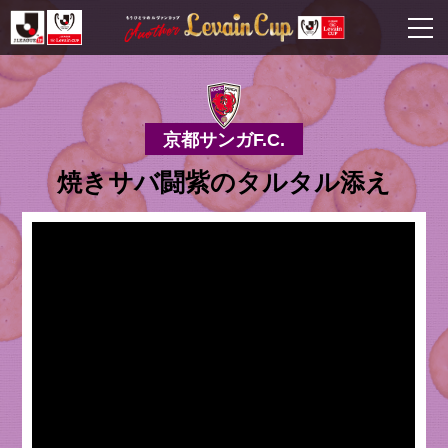
京都サンガF.C.
焼きサバ闘紫のタルタル添え