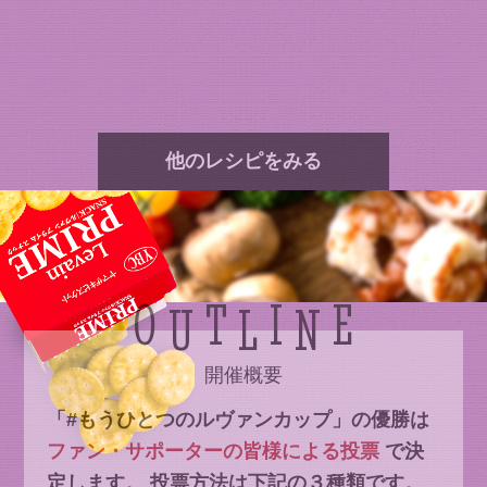
他のレシピをみる
O
T
I
E
U
L
N
開催概要
「#もうひとつのルヴァンカップ」の優勝は
ファン・サポーターの皆様による投票
で決
定します。
投票方法は下記の３種類です。