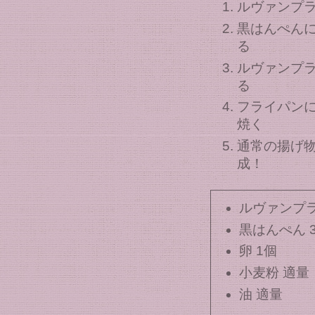
ルヴァンプ
黒はんぺん
る
ルヴァンプ
る
フライパンに
焼く
通常の揚げ
成！
ルヴァンプラ
黒はんぺん 
卵 1個
小麦粉 適量
油 適量