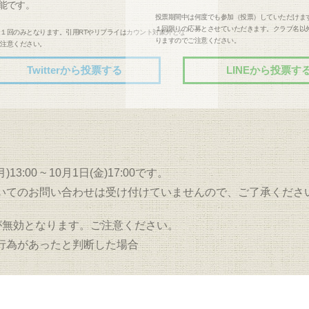
能です。
投票期間中は何度でも参加（投票）していただけま
１回限りの応募とさせていただきます。クラブ名以
１回のみとなります。引用RTやリプライはカウント対象外とな
りますのでご注意ください。
ご注意ください。
Twitterから投票する
LINEから投票す
3:00 ~ 10月1日(金)17:00です。
いてのお問い合わせは受け付けていませんので、ご了承くださ
が無効となります。ご注意ください。
行為があったと判断した場合