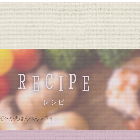
R
C
P
E
I
E
レシピ