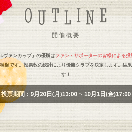
O
T
I
E
U
L
N
開催概要
ルヴァンカップ」の優勝は
ファン・サポーターの皆様による投
種類です。投票数の総計により優勝クラブを決定します。結果
す！
投票期間：
9月20日(月)13:00 ~ 10月1日(金)17:00