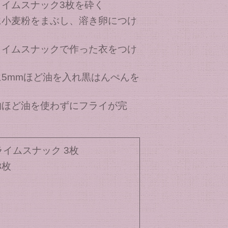
ライムスナック3枚を砕く
に小麦粉をまぶし、溶き卵につけ
ライムスナックで作った衣をつけ
5mmほど油を入れ黒はんぺんを
物ほど油を使わずにフライが完
イムスナック 3枚
3枚