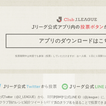
アプリのダウンロードはこ
投票期間中は何度でも参加（投票）していただけますが、お一人様、１日に１回限り
式Twitter（@J_LEAGUE）から、期間中随時
Jリーグ公式LINE ID（@j.leagu
クラブ別のレシピ紹介ツイートをRTすること
ブのクラブ名を送ることで投票でき