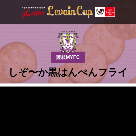
藤枝MYFC
しぞ〜か黒はんぺんフライ