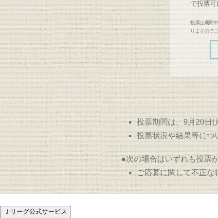
で投票可
投票は期間中
りますので
投票期間は、9月20日(月)1
投票状況や結果等につ
●次の場合はいずれも投票
ご応募に関して不正な