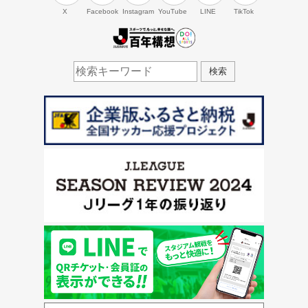
X
Facebook
Instagram
YouTube
LINE
TikTok
J.LEAGUE百年構想
検索