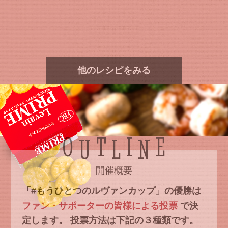
他のレシピをみる
O
T
I
E
U
L
N
開催概要
「#もうひとつのルヴァンカップ」の優勝は
ファン・サポーターの皆様による投票
で決
定します。
投票方法は下記の３種類です。