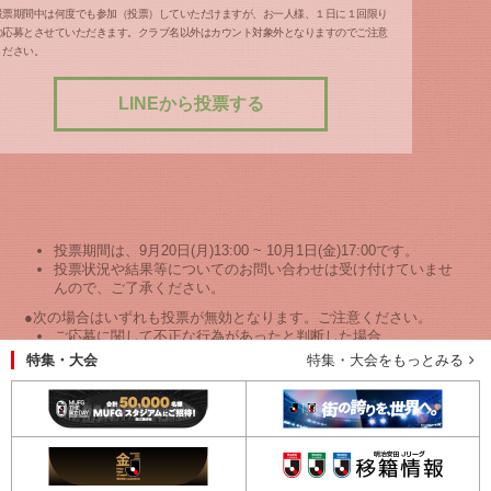
投票期間中は何度でも参加（投票）していただけますが、お一人様、１日に１回限り
の応募とさせていただきます。クラブ名以外はカウント対象外となりますのでご注意
ください。
LINEから投票する
投票期間は、9月20日(月)13:00 ~ 10月1日(金)17:00です。
投票状況や結果等についてのお問い合わせは受け付けていませ
んので、ご了承ください。
●次の場合はいずれも投票が無効となります。ご注意ください。
ご応募に関して不正な行為があったと判断した場合
特集・大会
特集・大会をもっとみる