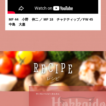
MF 44 小野 伸二 ／ MF 18 チャナティップ／FW 45
中島 大嘉
R
C
P
E
I
E
レシピ