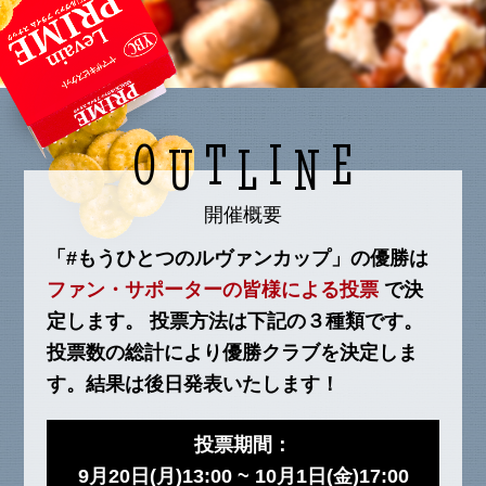
O
T
I
E
U
L
N
開催概要
「#もうひとつのルヴァンカップ」の優勝は
ファン・サポーターの皆様による投票
で決
定します。
投票方法は下記の３種類です。
投票数の総計により優勝クラブを決定しま
す。結果は後日発表いたします！
投票期間：
9月20日(月)13:00 ~ 10月1日(金)17:00