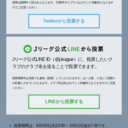
投票は期間中１回のみとなります。引用RTやリプライはカウント対象外となります
のでご注意ください。
Twitterから投票する
Jリーグ公式LINE ID（@j.league）に、投票したいク
ラブのクラブ名を送ることで投票できます。
投票期間中は何度でも参加（投票）していただけますが、お一人様、１日に１回限り
の応募とさせていただきます。クラブ名以外はカウント対象外となりますのでご注意
ください。
LINEから投票する
投票期間は、9月20日(月)13:00 ~ 10月1日(金)17:00です。