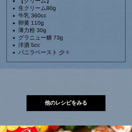
【クリーム】
生クリーム80g
牛乳 360cc
卵黄 110g
薄力粉 30g
グラニュー糖 73g
洋酒 5cc
バニラペースト 少々
他のレシピをみる