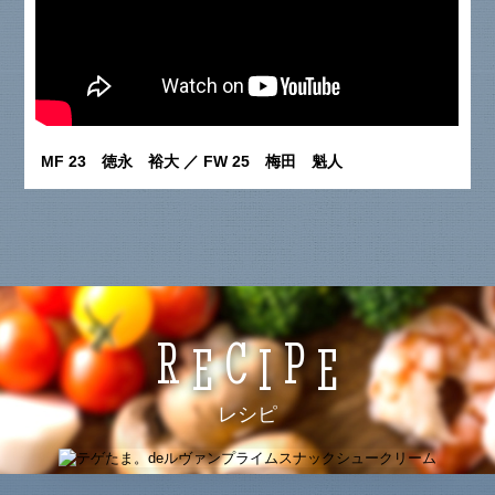
MF 23 徳永 裕大 ／ FW 25 梅田 魁人
R
C
P
E
I
E
レシピ