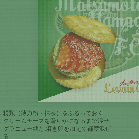
粉類（薄力粉・抹茶）をふるっておく
クリームチーズを滑らかになるまで混ぜ、
グラニュー糖と.溶き卵を加えて都度混ぜ
る