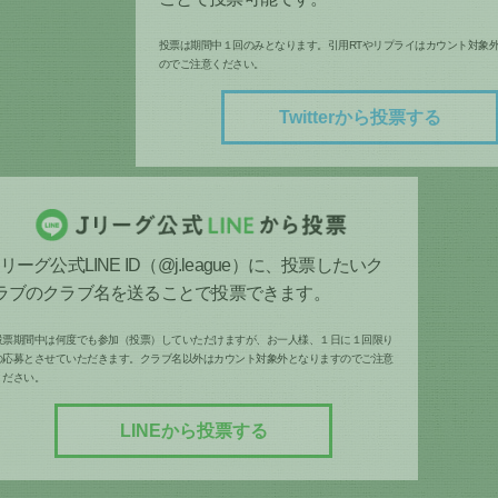
投票は期間中１回のみとなります。引用RTやリプライはカウント対象
のでご注意ください。
Twitterから投票する
Jリーグ公式LINE ID（@j.league）に、投票したいク
ラブのクラブ名を送ることで投票できます。
投票期間中は何度でも参加（投票）していただけますが、お一人様、１日に１回限り
の応募とさせていただきます。クラブ名以外はカウント対象外となりますのでご注意
ください。
LINEから投票する