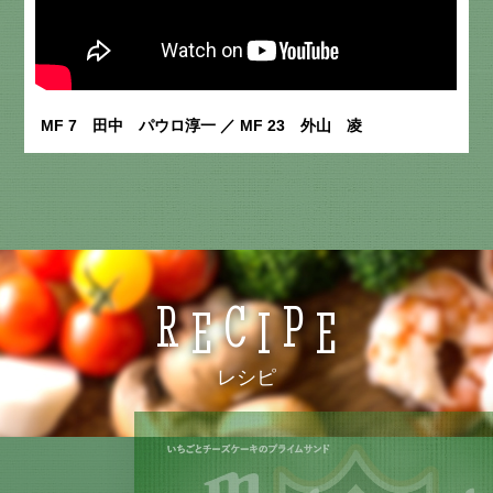
MF 7 田中 パウロ淳一 ／ MF 23 外山 凌
R
C
P
E
I
E
レシピ