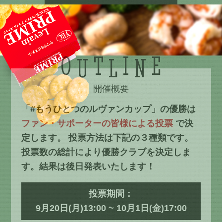
O
T
I
E
U
L
N
開催概要
「#もうひとつのルヴァンカップ」の優勝は
ファン・サポーターの皆様による投票
で決
定します。
投票方法は下記の３種類です。
投票数の総計により優勝クラブを決定しま
す。結果は後日発表いたします！
投票期間：
9月20日(月)13:00 ~ 10月1日(金)17:00