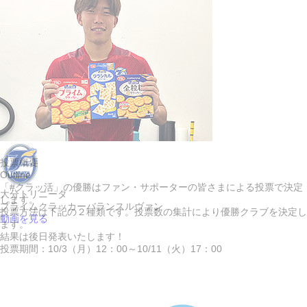
投票概要
Outline
「#クラッ活」の優勝は
ファン・サポーターの皆さまによる投票
で決定
大分トリニータ
します。
プライムクラッカー
バランスルヴァン
投票方法は下記の２種類です。投票数の集計により優勝クラブを決定し
動画を見る
ます。
結果は後日発表いたします！
投票期間：10/3（月）12：00～10/11（火）17：00