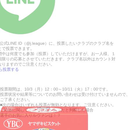
公式LINE ID（@j.league）に、投票したいクラブのクラブ名を
とで投票できます。
間中は何度でも参加（投票）していただけますが、お一人様、１
回限りの応募とさせていただきます。クラブ名以外はカウント対
なりますのでご注意ください。
から投票する
投票期間は、10/3（月）12：00～10/11（火）17：00です。
投票状況や結果等についてのお問い合わせは受け付けていませんので、
ご了承ください。
■次の場合はいずれも投票が無効となります。ご注意ください。
ご応募に関して不正な行為があったと判断した場合
選手のお気に入りルヴァンは！？