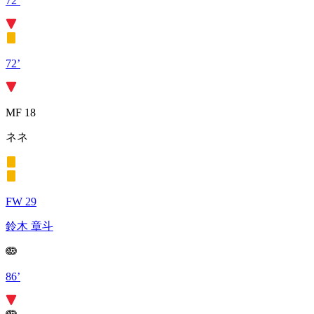
72’
72’
MF 18
ネネ
FW 29
鈴木 章斗
86’