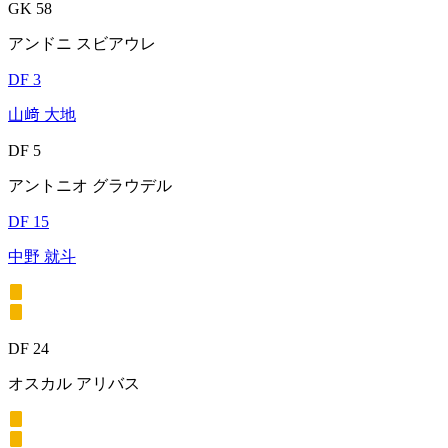
GK 58
アンドニ スビアウレ
DF 3
山﨑 大地
DF 5
アントニオ グラウデル
DF 15
中野 就斗
DF 24
オスカル アリバス