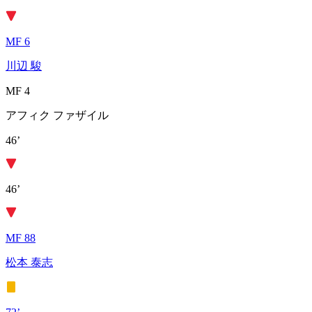
MF 6
川辺 駿
MF 4
アフィク ファザイル
46’
46’
MF 88
松本 泰志