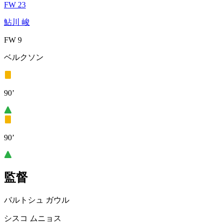
FW 23
鮎川 峻
FW 9
ベルクソン
90’
90’
監督
バルトシュ ガウル
シスコ ムニョス