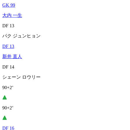
GK 99
大内 一生
DF 13
パク ジュンヒョン
DF 13
新井 直人
DF 14
シェーン ロウリー
90+2’
90+2’
DF 16