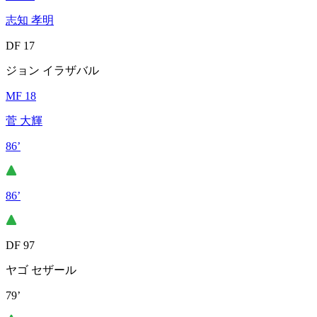
志知 孝明
DF 17
ジョン イラザバル
MF 18
菅 大輝
86’
86’
DF 97
ヤゴ セザール
79’