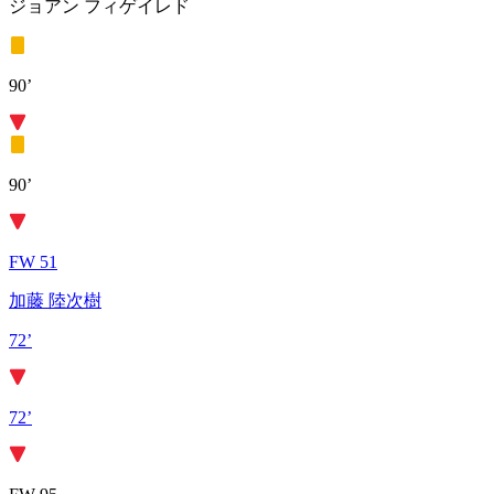
ジョアン フィゲイレド
90’
90’
FW 51
加藤 陸次樹
72’
72’