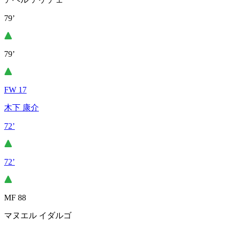
79’
79’
FW 17
木下 康介
72’
72’
MF 88
マヌエル イダルゴ