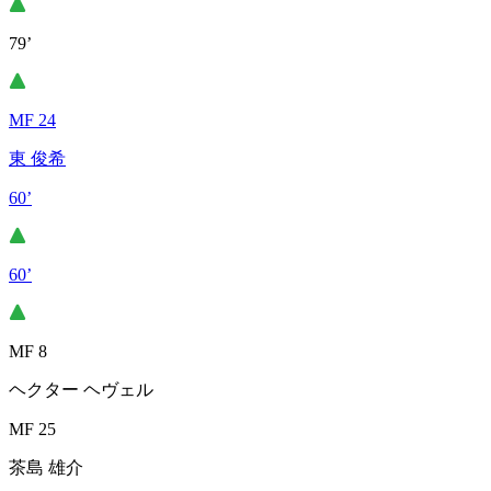
79’
MF 24
東 俊希
60’
60’
MF 8
ヘクター ヘヴェル
MF 25
茶島 雄介