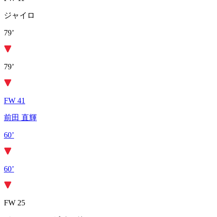
ジャイロ
79’
79’
FW 41
前田 直輝
60’
60’
FW 25