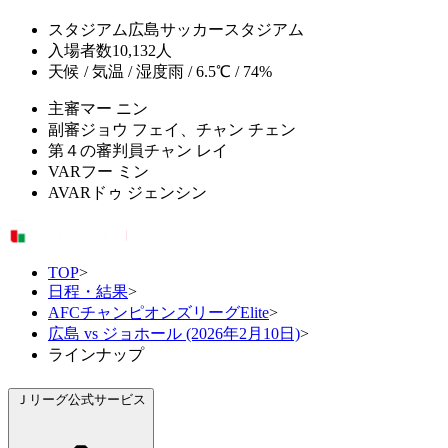
スタジアム
広島サッカースタジアム
入場者数
10,132人
天候 / 気温 / 湿度
雨 / 6.5℃ / 74%
主審
マー ニン
副審
ジョウ フェイ、チャン チェン
第４の審判員
チャン レイ
VAR
フー ミン
AVAR
ドゥ ジェンシン
TOP
>
日程・結果
>
AFCチャンピオンズリーグElite
>
広島 vs ジョホール (2026年2月10日)
>
ラインナップ
Ｊリーグ公式サービス