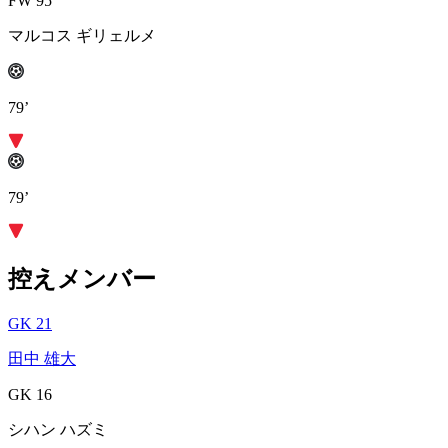
FW 95
マルコス ギリェルメ
79’
79’
控えメンバー
GK 21
田中 雄大
GK 16
シハン ハズミ