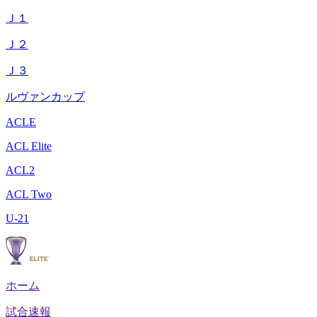
Ｊ１
Ｊ２
Ｊ３
ルヴァンカップ
ACLE
ACL Elite
ACL2
ACL Two
U-21
ホーム
試合速報