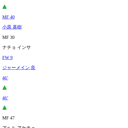
MF 40
小原 基樹
MF 30
ナチョ インサ
FW 9
ジャーメイン 良
46’
46’
MF 47
アヘル アケチェ