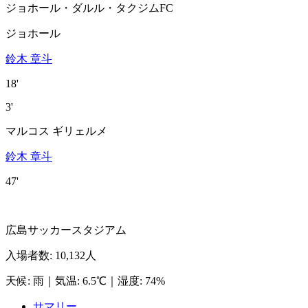
ジョホール・ダルル・タクジムFC
ジョホール
鈴木 章斗
18'
3'
マルコス ギリェルメ
鈴木 章斗
47'
広島サッカースタジアム
入場者数
:
10,132人
天候
:
雨
｜
気温
:
6.5℃
｜
湿度
:
74%
サマリー