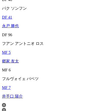
パク ソンフン
DF 41
永戸 勝也
DF 96
フアン アントニオ ロス
MF 5
郷家 友太
MF 6
フルヴォイェ バベツ
MF 7
井手口 陽介