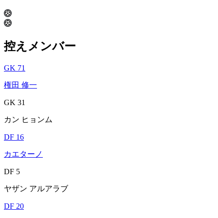
控えメンバー
GK 71
権田 修一
GK 31
カン ヒョンム
DF 16
カエターノ
DF 5
ヤザン アルアラブ
DF 20