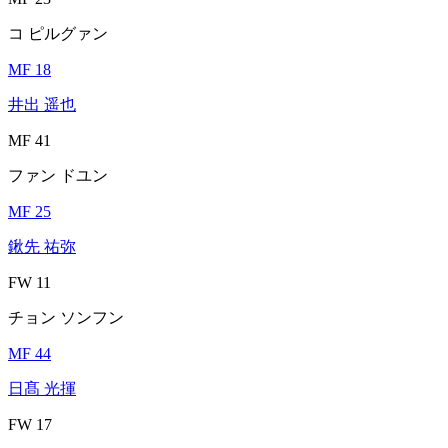
コ ピルグァン
MF 18
井出 遥也
MF 41
ファン ドユン
MF 25
鍬先 祐弥
FW 11
チョン ソンフン
MF 44
日髙 光揮
FW 17