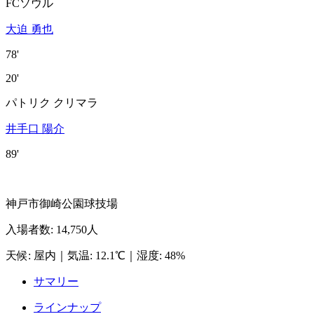
FCソウル
大迫 勇也
78'
20'
パトリク クリマラ
井手口 陽介
89'
神戸市御崎公園球技場
入場者数
:
14,750人
天候
:
屋内
｜
気温
:
12.1℃
｜
湿度
:
48%
サマリー
ラインナップ