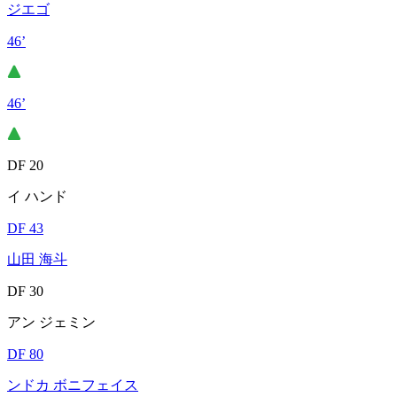
ジエゴ
46’
46’
DF 20
イ ハンド
DF 43
山田 海斗
DF 30
アン ジェミン
DF 80
ンドカ ボニフェイス