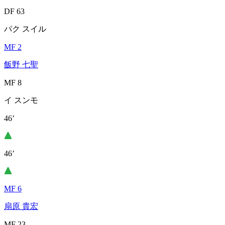
DF 63
パク スイル
MF 2
飯野 七聖
MF 8
イ スンモ
46’
46’
MF 6
扇原 貴宏
MF 23