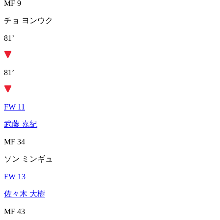
MF 9
チョ ヨンウク
81’
81’
FW 11
武藤 嘉紀
MF 34
ソン ミンギュ
FW 13
佐々木 大樹
MF 43