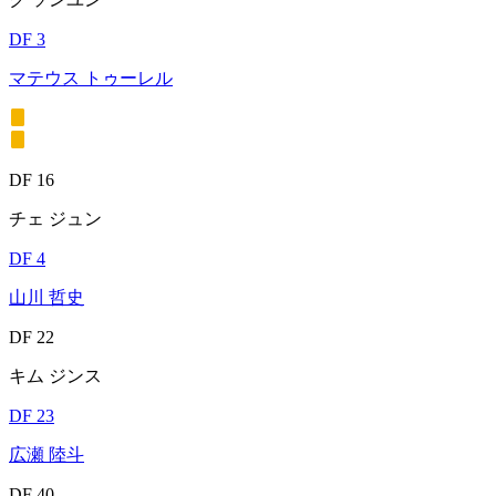
DF 3
マテウス トゥーレル
DF 16
チェ ジュン
DF 4
山川 哲史
DF 22
キム ジンス
DF 23
広瀬 陸斗
DF 40