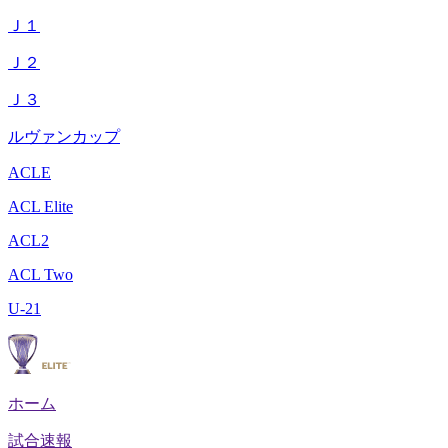
Ｊ１
Ｊ２
Ｊ３
ルヴァンカップ
ACLE
ACL Elite
ACL2
ACL Two
U-21
ホーム
試合速報