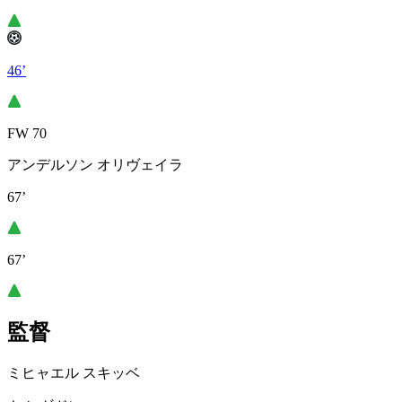
46’
FW 70
アンデルソン オリヴェイラ
67’
67’
監督
ミヒャエル スキッベ