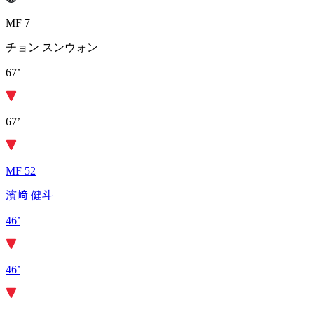
MF 7
チョン スンウォン
67’
67’
MF 52
濱﨑 健斗
46’
46’