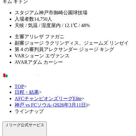
キム ギドン
スタジアム
神戸市御崎公園球技場
入場者数
14,750人
天候 / 気温 / 湿度
屋内 / 12.1℃ / 48%
主審
アリレザ ファガニ
副審
ジョージ ラクリンディス、ジェームズ リンゼイ
第４の審判員
アレクサンダー ジョージ キング
VAR
ショーン エヴァンス
AVAR
アダム カーシー
TOP
>
日程・結果
>
AFCチャンピオンズリーグElite
>
神戸 vs FCソウル (2026年3月11日)
>
ラインナップ
Ｊリーグ公式サービス