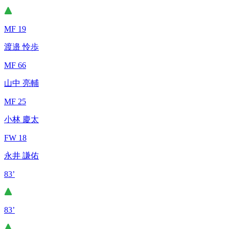
MF 19
渡邉 怜歩
MF 66
山中 亮輔
MF 25
小林 慶太
FW 18
永井 謙佑
83’
83’