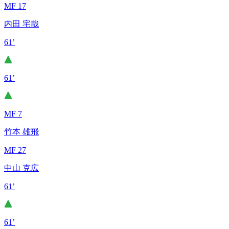
MF 17
内田 宅哉
61’
61’
MF 7
竹本 雄飛
MF 27
中山 克広
61’
61’