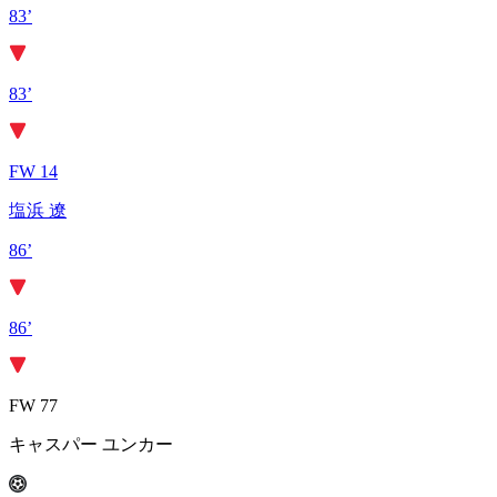
83’
83’
FW 14
塩浜 遼
86’
86’
FW 77
キャスパー ユンカー