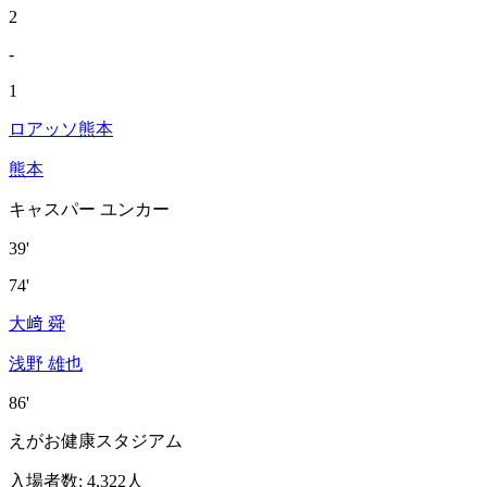
2
-
1
ロアッソ熊本
熊本
キャスパー ユンカー
39'
74'
大﨑 舜
浅野 雄也
86'
えがお健康スタジアム
入場者数
:
4,322人