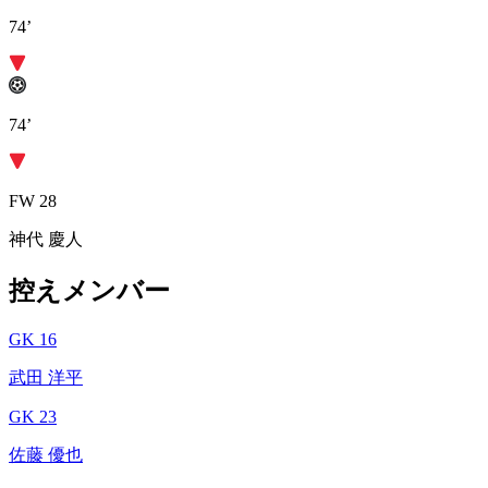
74’
74’
FW 28
神代 慶人
控えメンバー
GK 16
武田 洋平
GK 23
佐藤 優也