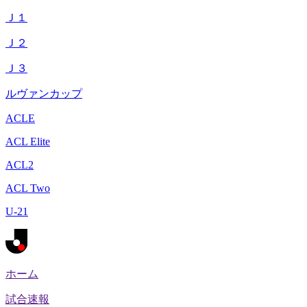
Ｊ１
Ｊ２
Ｊ３
ルヴァンカップ
ACLE
ACL Elite
ACL2
ACL Two
U-21
ホーム
試合速報