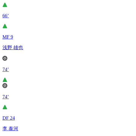
66’
MF 9
浅野 雄也
74’
74’
DF 24
李 泰河