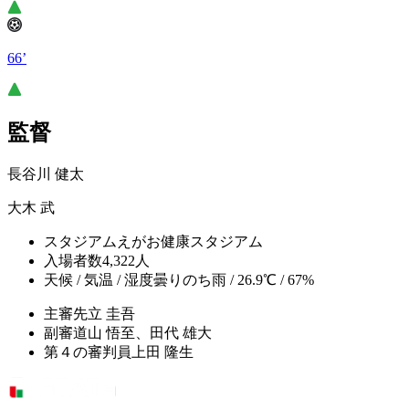
66’
監督
長谷川 健太
大木 武
スタジアム
えがお健康スタジアム
入場者数
4,322人
天候 / 気温 / 湿度
曇りのち雨 / 26.9℃ / 67%
主審
先立 圭吾
副審
道山 悟至、田代 雄大
第４の審判員
上田 隆生