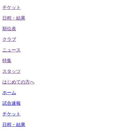
チケット
日程・結果
順位表
クラブ
ニュース
特集
スタッツ
はじめての方へ
ホーム
試合速報
チケット
日程・結果