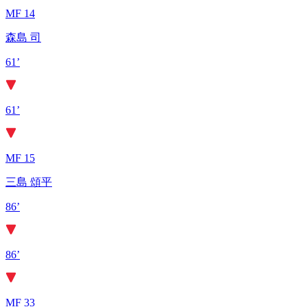
MF 14
森島 司
61’
61’
MF 15
三島 頌平
86’
86’
MF 33