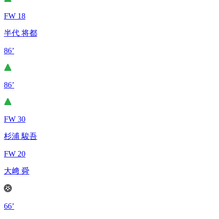
FW 18
半代 将都
86’
86’
FW 30
杉浦 駿吾
FW 20
大﨑 舜
66’