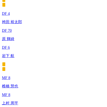
DF 4
袴田 裕太郎
DF 70
原 輝綺
DF 6
岩下 航
MF 8
椎橋 慧也
MF 8
上村 周平