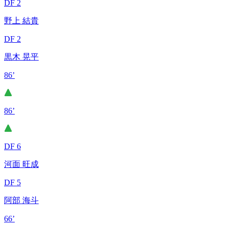
DF 2
野上 結貴
DF 2
黒木 晃平
86’
86’
DF 6
河面 旺成
DF 5
阿部 海斗
66’