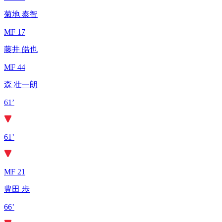
菊地 泰智
MF 17
藤井 皓也
MF 44
森 壮一朗
61’
61’
MF 21
豊田 歩
66’