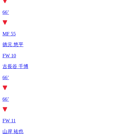
66’
MF 55
徳元 悠平
FW 10
古長谷 千博
66’
66’
FW 11
山岸 祐也