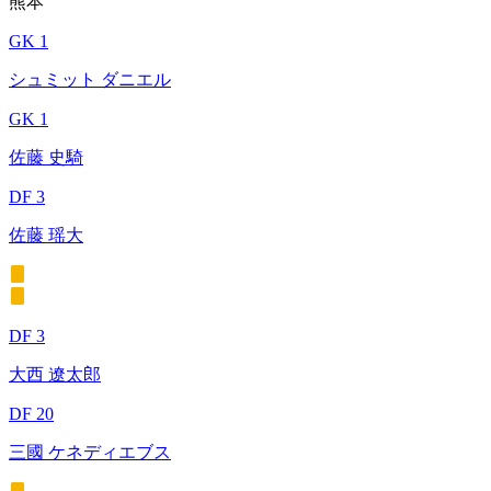
熊本
GK 1
シュミット ダニエル
GK 1
佐藤 史騎
DF 3
佐藤 瑶大
DF 3
大西 遼太郎
DF 20
三國 ケネディエブス