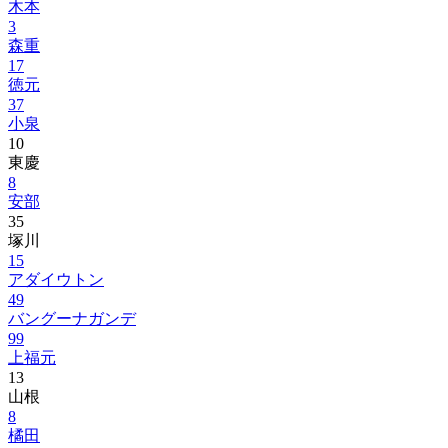
木本
3
森重
17
徳元
37
小泉
10
東慶
8
安部
35
塚川
15
アダイウトン
49
バングーナガンデ
99
上福元
13
山根
8
橘田