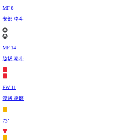
MF 8
安部 柊斗
MF 14
脇坂 泰斗
FW 11
渡邊 凌磨
73’