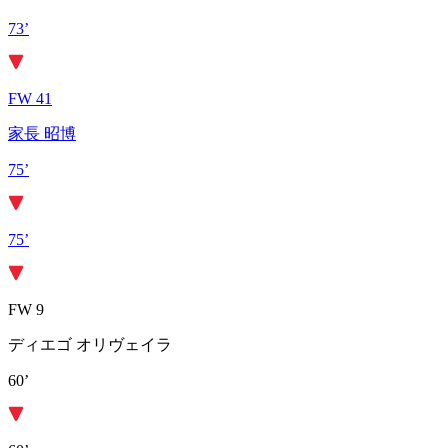
73’
FW 41
家長 昭博
75’
75’
FW 9
ディエゴ オリヴェイラ
60’