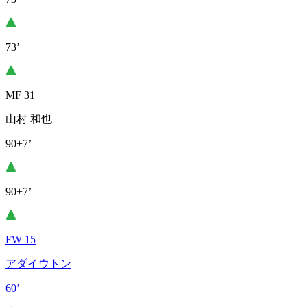
73’
MF 31
山村 和也
90+7’
90+7’
FW 15
アダイウトン
60’