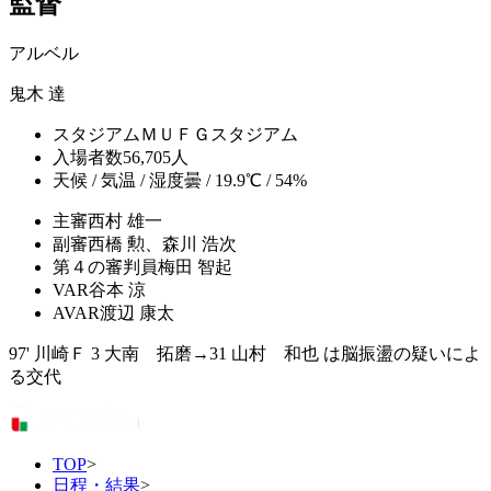
監督
アルベル
鬼木 達
スタジアム
ＭＵＦＧスタジアム
入場者数
56,705人
天候 / 気温 / 湿度
曇 / 19.9℃ / 54%
主審
西村 雄一
副審
西橋 勲、森川 浩次
第４の審判員
梅田 智起
VAR
谷本 涼
AVAR
渡辺 康太
97' 川崎Ｆ 3 大南 拓磨→31 山村 和也 は脳振盪の疑いによ
る交代
TOP
>
日程・結果
>