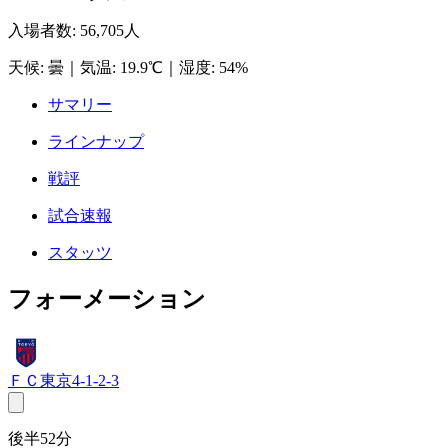
入場者数
:
56,705人
天候
:
曇
｜
気温
:
19.9℃
｜
湿度
:
54%
サマリー
ラインナップ
戦評
試合速報
スタッツ
フォーメーション
ＦＣ東京
4-1-2-3
後半52分