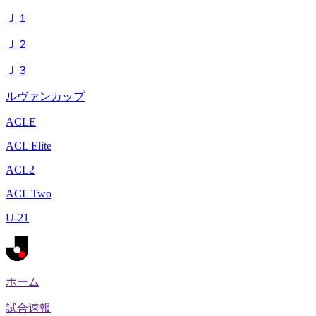
Ｊ１
Ｊ２
Ｊ３
ルヴァンカップ
ACLE
ACL Elite
ACL2
ACL Two
U-21
ホーム
試合速報