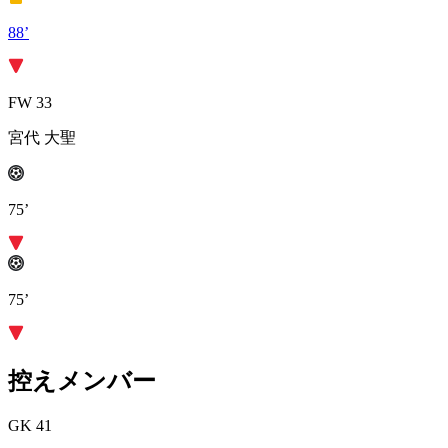
88’
FW 33
宮代 大聖
75’
75’
控えメンバー
GK 41