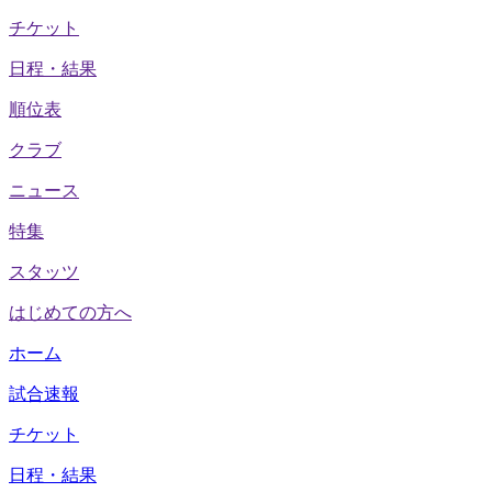
チケット
日程・結果
順位表
クラブ
ニュース
特集
スタッツ
はじめての方へ
ホーム
試合速報
チケット
日程・結果