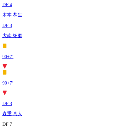
DF 4
木本 恭生
DF 3
大南 拓磨
90+7’
90+7’
DF 3
森重 真人
DF 7