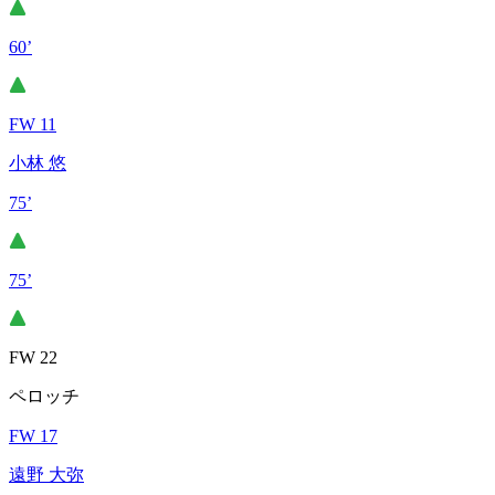
60’
FW 11
小林 悠
75’
75’
FW 22
ペロッチ
FW 17
遠野 大弥