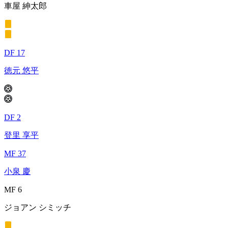
車屋 紳太郎
DF 17
徳元 悠平
DF 2
登里 享平
MF 37
小泉 慶
MF 6
ジョアン シミッチ