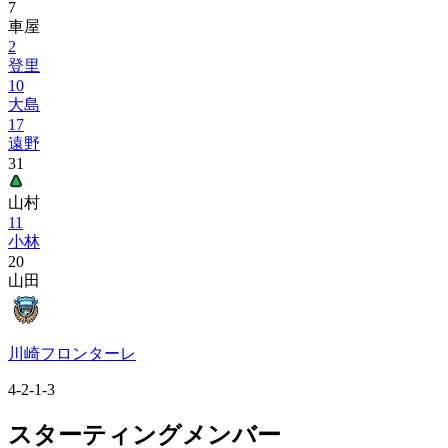
7
車屋
2
登里
10
大島
17
遠野
31
山村
11
小林
20
山田
川崎フロンターレ
4-2-1-3
スターティングメンバー