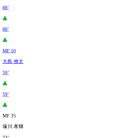
88’
88’
MF 10
大島 僚太
59’
59’
MF 35
塚川 孝輝
73’