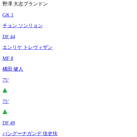
野澤 大志ブランドン
GK 1
チョン ソンリョン
DF 44
エンリケ トレヴィザン
MF 8
橘田 健人
75’
75’
DF 49
バングーナガンデ 佳史扶