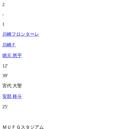
2
-
1
川崎フロンターレ
川崎Ｆ
徳元 悠平
12'
39'
宮代 大聖
安部 柊斗
25'
ＭＵＦＧスタジアム