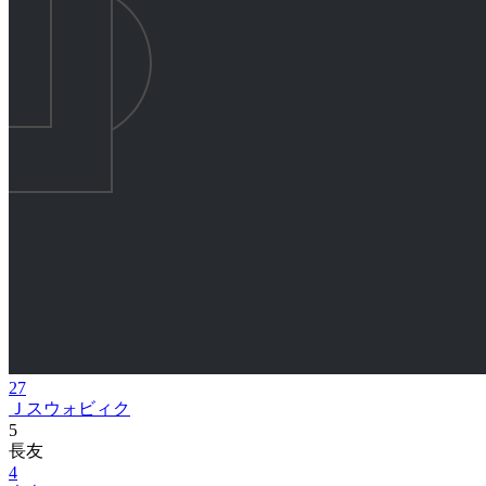
27
Ｊスウォビィク
5
長友
4