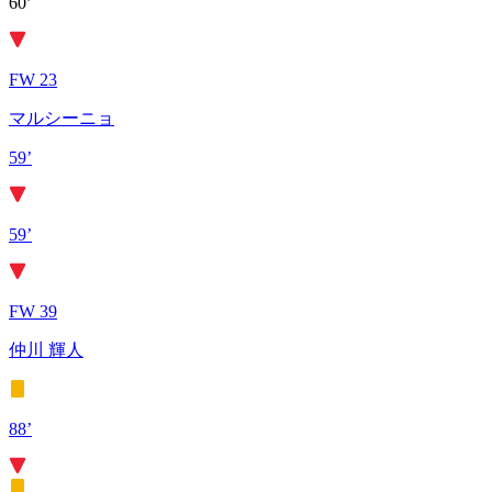
60’
FW 23
マルシーニョ
59’
59’
FW 39
仲川 輝人
88’