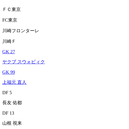
ＦＣ東京
FC東京
川崎フロンターレ
川崎Ｆ
GK 27
ヤクブ スウォビィク
GK 99
上福元 直人
DF 5
長友 佑都
DF 13
山根 視来