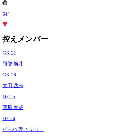
64’
控えメンバー
GK 21
阿部 航斗
GK 26
太田 岳志
DF 25
藤原 奏哉
DF 24
イヨハ 理 ヘンリー