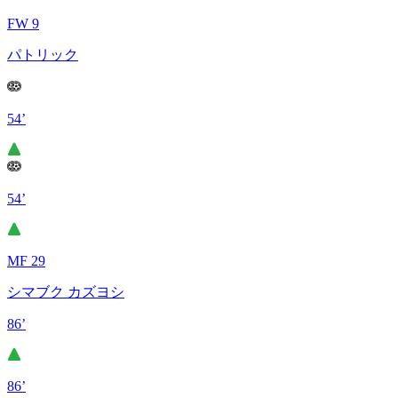
FW 9
パトリック
54’
54’
MF 29
シマブク カズヨシ
86’
86’