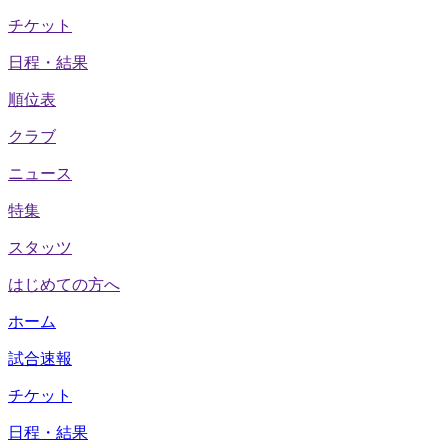
チケット
日程・結果
順位表
クラブ
ニュース
特集
スタッツ
はじめての方へ
ホーム
試合速報
チケット
日程・結果