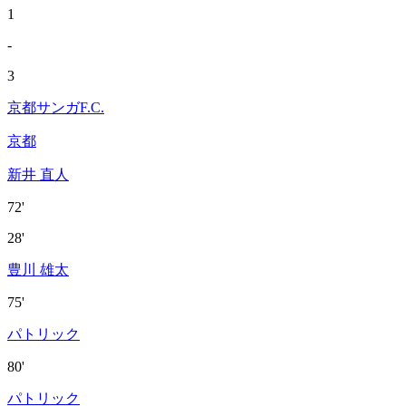
1
-
3
京都サンガF.C.
京都
新井 直人
72'
28'
豊川 雄太
75'
パトリック
80'
パトリック