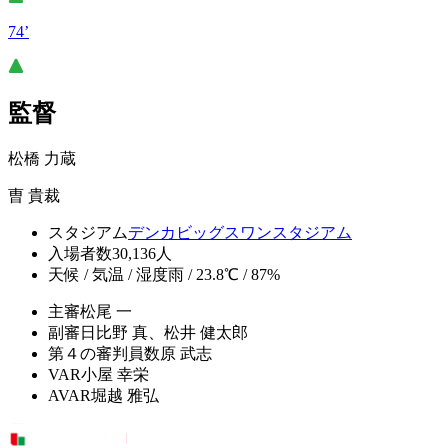
74’
監督
松橋 力蔵
曺 貴裁
スタジアム
デンカビッグスワンスタジアム
入場者数
30,136人
天候 / 気温 / 湿度
雨 / 23.8℃ / 87%
主審
松尾 一
副審
日比野 真、松井 健太郎
第４の審判員
数原 武志
VAR
小屋 幸栄
AVAR
堀越 雅弘