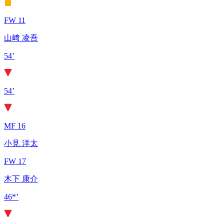
FW 11
山﨑 凌吾
54’
54’
MF 16
小見 洋太
FW 17
木下 康介
46*’