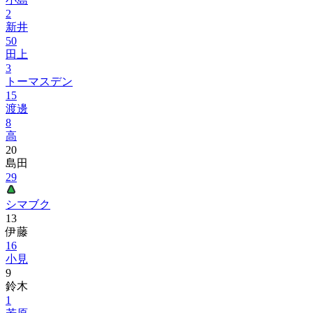
2
新井
50
田上
3
トーマスデン
15
渡邊
8
高
20
島田
29
シマブク
13
伊藤
16
小見
9
鈴木
1