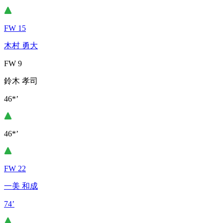
FW 15
木村 勇大
FW 9
鈴木 孝司
46*’
46*’
FW 22
一美 和成
74’