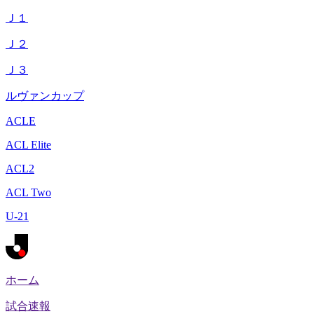
Ｊ１
Ｊ２
Ｊ３
ルヴァンカップ
ACLE
ACL Elite
ACL2
ACL Two
U-21
ホーム
試合速報