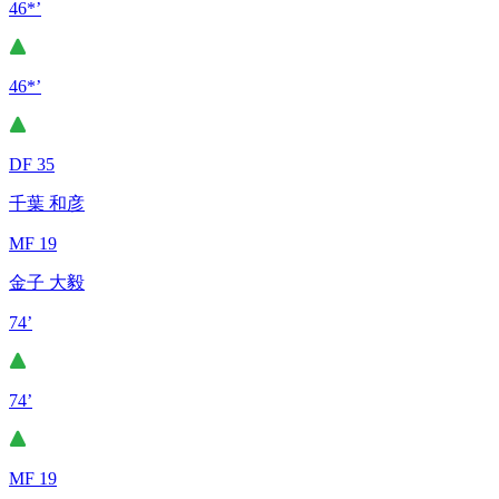
46*’
46*’
DF 35
千葉 和彦
MF 19
金子 大毅
74’
74’
MF 19