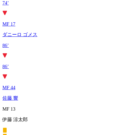
74’
MF 17
ダニーロ ゴメス
86’
86’
MF 44
佐藤 響
MF 13
伊藤 涼太郎