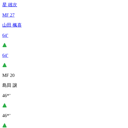
星 雄次
MF 27
山田 楓喜
64’
64’
MF 20
島田 譲
46*’
46*’