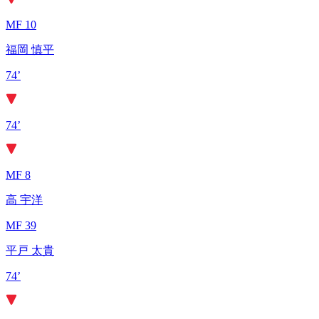
MF 10
福岡 慎平
74’
74’
MF 8
高 宇洋
MF 39
平戸 太貴
74’