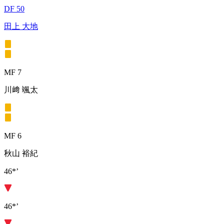
DF 50
田上 大地
MF 7
川﨑 颯太
MF 6
秋山 裕紀
46*’
46*’