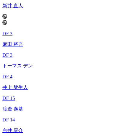
新井 直人
DF 3
麻田 将吾
DF 3
トーマス デン
DF 4
井上 黎生人
DF 15
渡邊 泰基
DF 14
白井 康介