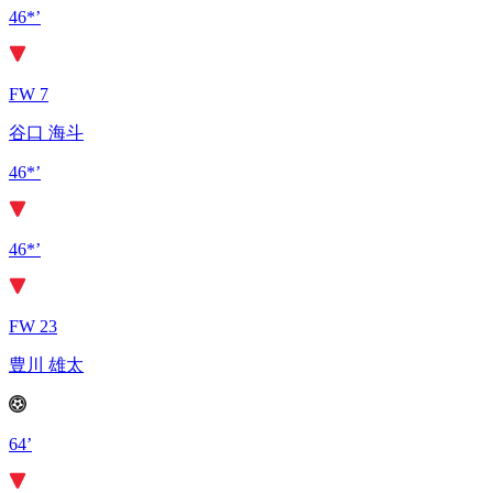
46*’
FW 7
谷口 海斗
46*’
46*’
FW 23
豊川 雄太
64’