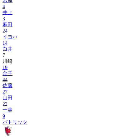
若原
4
井上
3
麻田
24
イヨハ
14
白井
7
川崎
19
金子
44
佐藤
27
山田
22
一美
9
パトリック