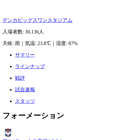
デンカビッグスワンスタジアム
入場者数
:
30,136人
天候
:
雨
｜
気温
:
23.8℃
｜
湿度
:
87%
サマリー
ラインナップ
戦評
試合速報
スタッツ
フォーメーション