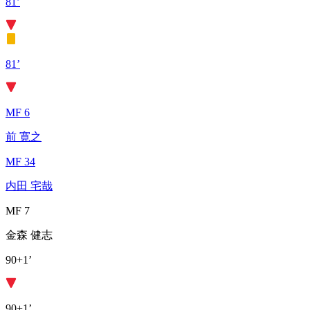
81’
81’
MF 6
前 寛之
MF 34
内田 宅哉
MF 7
金森 健志
90+1’
90+1’