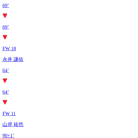
69’
69’
FW 18
永井 謙佑
64’
64’
FW 11
山岸 祐也
90+1’