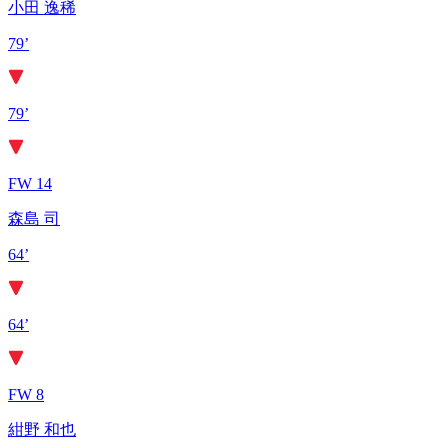
小田 逸稀
79’
79’
FW 14
森島 司
64’
64’
FW 8
紺野 和也