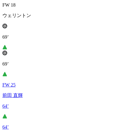
FW 18
ウェリントン
69’
69’
FW 25
前田 直輝
64’
64’