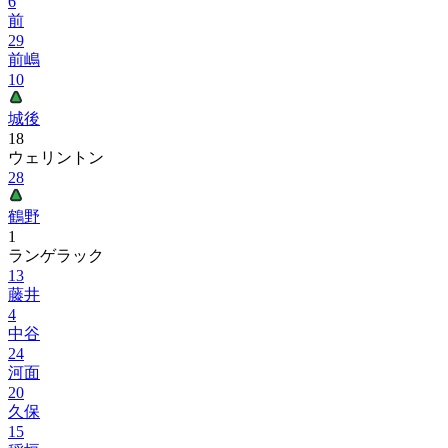
6
前
29
前嶋
10
城後
18
ウェリントン
28
鶴野
1
ランゲラック
13
藤井
4
中谷
24
河面
20
久保
15