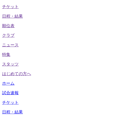
チケット
日程・結果
順位表
クラブ
ニュース
特集
スタッツ
はじめての方へ
ホーム
試合速報
チケット
日程・結果