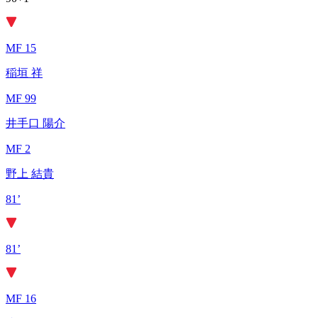
MF 15
稲垣 祥
MF 99
井手口 陽介
MF 2
野上 結貴
81’
81’
MF 16