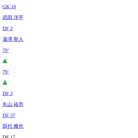
GK 16
武田 洋平
DF 2
湯澤 聖人
79’
79’
DF 3
丸山 祐市
DF 37
田代 雅也
DF 17