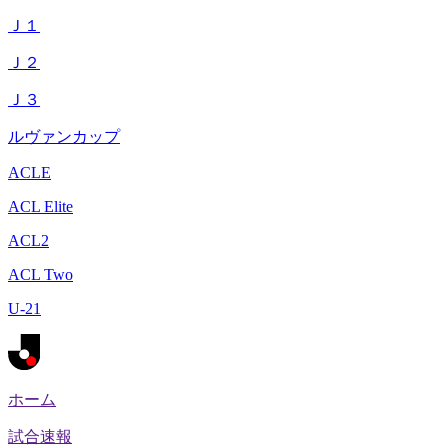
Ｊ１
Ｊ２
Ｊ３
ルヴァンカップ
ACLE
ACL Elite
ACL2
ACL Two
U-21
ホーム
試合速報