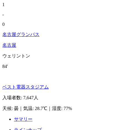
1
-
0
名古屋グランパス
名古屋
ウェリントン
84'
ベスト電器スタジアム
入場者数
:
7,647人
天候
:
曇
｜
気温
:
28.7℃
｜
湿度
:
77%
サマリー
ラインナップ