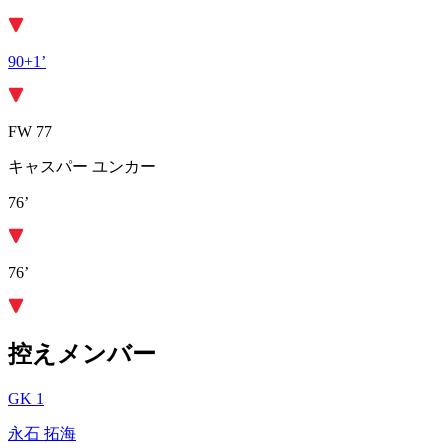
90+1’
FW 77
キャスパー ユンカー
76’
76’
控えメンバー
GK 1
永石 拓海