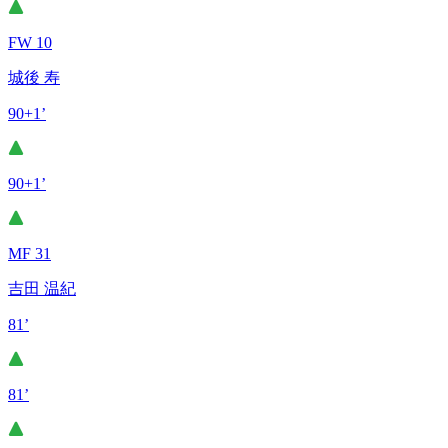
FW 10
城後 寿
90+1’
90+1’
MF 31
吉田 温紀
81’
81’