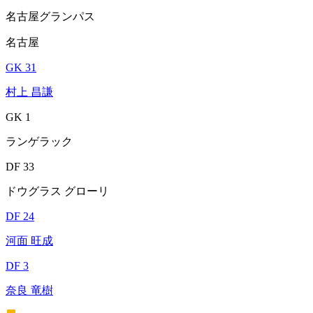
名古屋グランパス
名古屋
GK 31
村上 昌謙
GK 1
ランゲラック
DF 33
ドウグラス グローリ
DF 24
河面 旺成
DF 3
奈良 竜樹