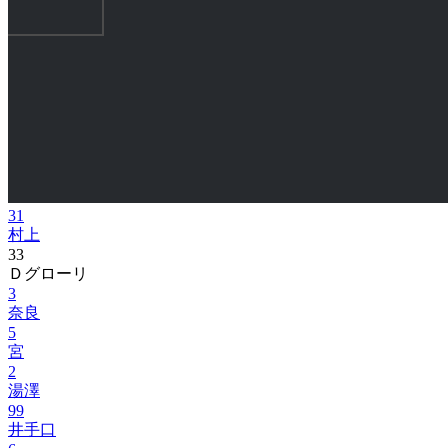
31
村上
33
Ｄグローリ
3
奈良
5
宮
2
湯澤
99
井手口