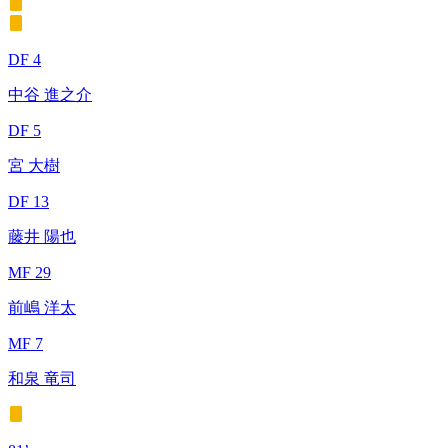
DF 4
中谷 進之介
DF 5
宮 大樹
DF 13
藤井 陽也
MF 29
前嶋 洋太
MF 7
和泉 竜司