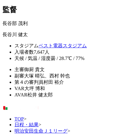
監督
長谷部 茂利
長谷川 健太
スタジアム
ベスト電器スタジアム
入場者数
7,647人
天候 / 気温 / 湿度
曇 / 28.7℃ / 77%
主審
御厨 貴文
副審
大塚 晴弘、西村 幹也
第４の審判員
村田 裕介
VAR
大坪 博和
AVAR
松井 健太郎
TOP
>
日程・結果
>
明治安田生命Ｊ１リーグ
>