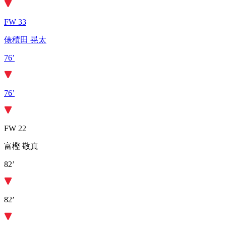
FW 33
俵積田 晃太
76’
76’
FW 22
富樫 敬真
82’
82’