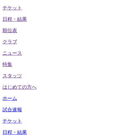
チケット
日程・結果
順位表
クラブ
ニュース
特集
スタッツ
はじめての方へ
ホーム
試合速報
チケット
日程・結果