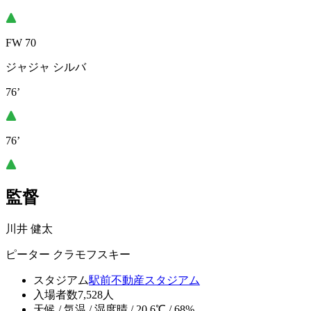
FW 70
ジャジャ シルバ
76’
76’
監督
川井 健太
ピーター クラモフスキー
スタジアム
駅前不動産スタジアム
入場者数
7,528人
天候 / 気温 / 湿度
晴 / 20.6℃ / 68%