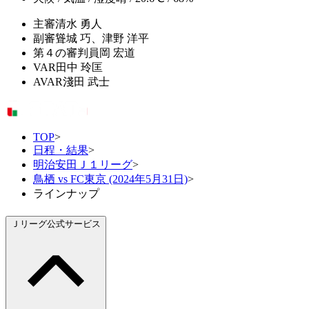
主審
清水 勇人
副審
聳城 巧、津野 洋平
第４の審判員
岡 宏道
VAR
田中 玲匡
AVAR
淺田 武士
TOP
>
日程・結果
>
明治安田Ｊ１リーグ
>
鳥栖 vs FC東京 (2024年5月31日)
>
ラインナップ
Ｊリーグ公式サービス