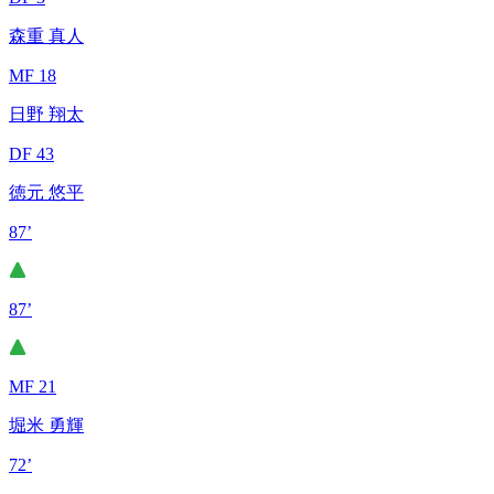
森重 真人
MF 18
日野 翔太
DF 43
徳元 悠平
87’
87’
MF 21
堀米 勇輝
72’