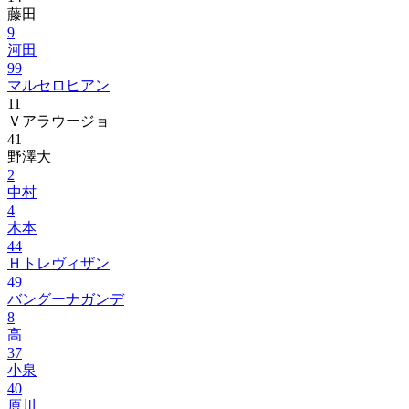
藤田
9
河田
99
マルセロヒアン
11
Ｖアラウージョ
41
野澤大
2
中村
4
木本
44
Ｈトレヴィザン
49
バングーナガンデ
8
高
37
小泉
40
原川