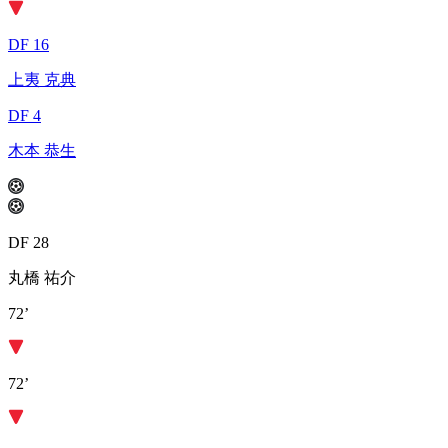
DF 16
上夷 克典
DF 4
木本 恭生
DF 28
丸橋 祐介
72’
72’