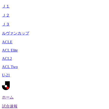
Ｊ１
Ｊ２
Ｊ３
ルヴァンカップ
ACLE
ACL Elite
ACL2
ACL Two
U-21
ホーム
試合速報