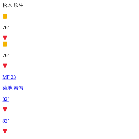
松木 玖生
76’
76’
MF 23
菊地 泰智
82’
82’