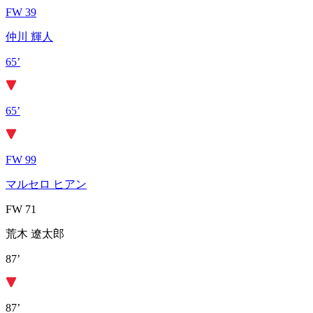
FW 39
仲川 輝人
65’
65’
FW 99
マルセロ ヒアン
FW 71
荒木 遼太郎
87’
87’