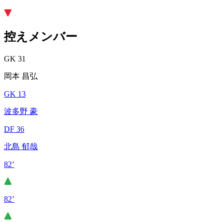
控えメンバー
GK 31
岡本 昌弘
GK 13
波多野 豪
DF 36
北島 郁哉
82’
82’