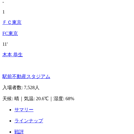
-
1
ＦＣ東京
FC東京
11'
木本 恭生
駅前不動産スタジアム
入場者数
:
7,528人
天候
:
晴
｜
気温
:
20.6℃
｜
湿度
:
68%
サマリー
ラインナップ
戦評