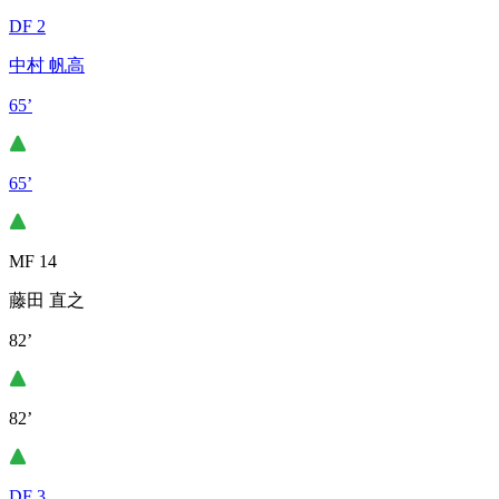
DF 2
中村 帆高
65’
65’
MF 14
藤田 直之
82’
82’
DF 3