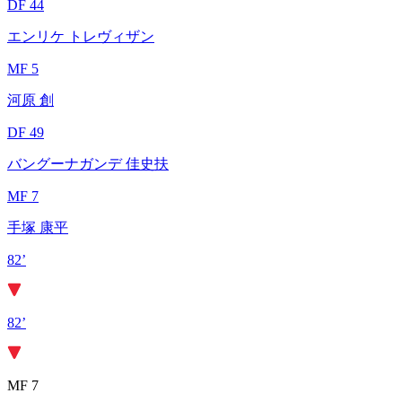
DF 44
エンリケ トレヴィザン
MF 5
河原 創
DF 49
バングーナガンデ 佳史扶
MF 7
手塚 康平
82’
82’
MF 7