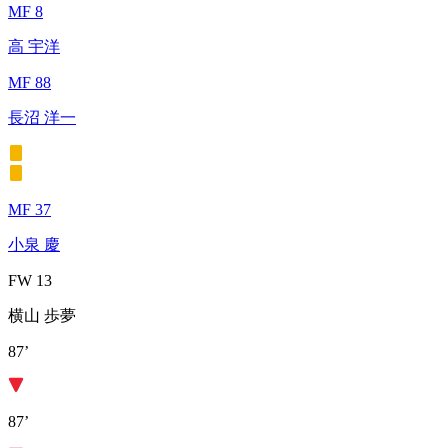
MF 8
高 宇洋
MF 88
長沼 洋一
MF 37
小泉 慶
FW 13
横山 歩夢
87’
87’