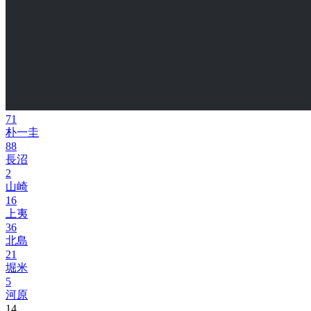
71
朴一圭
88
長沼
2
山崎
16
上夷
36
北島
21
堀米
5
河原
14