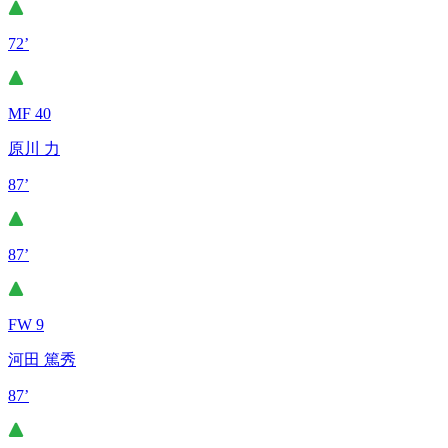
72’
MF 40
原川 力
87’
87’
FW 9
河田 篤秀
87’