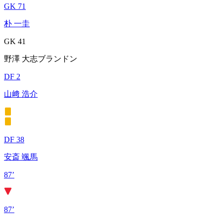
GK 71
朴 一圭
GK 41
野澤 大志ブランドン
DF 2
山﨑 浩介
DF 38
安斎 颯馬
87’
87’