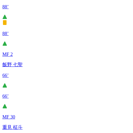
88’
88’
MF 2
飯野 七聖
66’
66’
MF 30
重見 柾斗