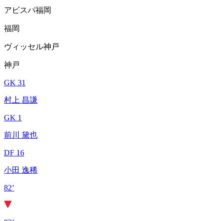
アビスパ福岡
福岡
ヴィッセル神戸
神戸
GK 31
村上 昌謙
GK 1
前川 黛也
DF 16
小田 逸稀
82’