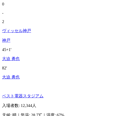
0
-
2
ヴィッセル神戸
神戸
45+1'
大迫 勇也
82'
大迫 勇也
ベスト電器スタジアム
入場者数
:
12,344人
天候
:
晴
｜
気温
:
28.7℃
｜
湿度
:
67%