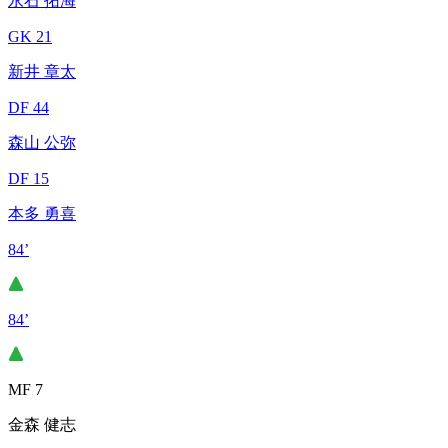
永石 拓海
GK 21
新井 章太
DF 44
森山 公弥
DF 15
本多 勇喜
84’
84’
MF 7
金森 健志