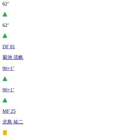
62’
62’
DF 81
菊池 流帆
90+1’
90+1’
MF 25
北島 祐二