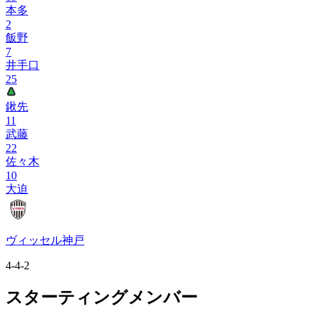
本多
2
飯野
7
井手口
25
鍬先
11
武藤
22
佐々木
10
大迫
ヴィッセル神戸
4-4-2
スターティングメンバー