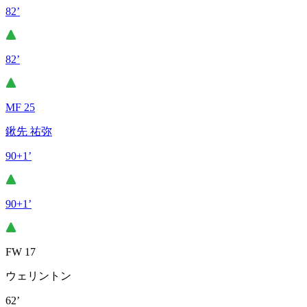
82’
82’
MF 25
鍬先 祐弥
90+1’
90+1’
FW 17
ウェリントン
62’