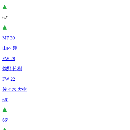
62’
MF 30
山内 翔
FW 28
鶴野 怜樹
FW 22
佐々木 大樹
66’
66’