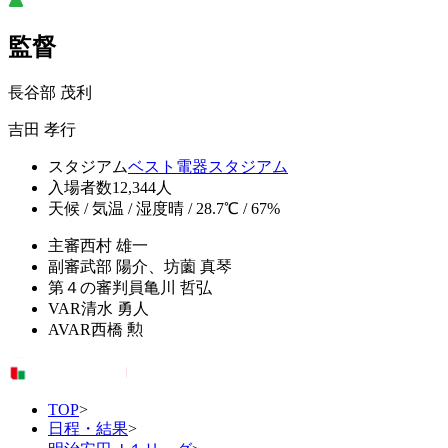
監督
長谷部 茂利
吉田 孝行
スタジアム
ベスト電器スタジアム
入場者数
12,344人
天候 / 気温 / 湿度
晴 / 28.7℃ / 67%
主審
西村 雄一
副審
武部 陽介、坊薗 真琴
第４の審判員
亀川 哲弘
VAR
清水 勇人
AVAR
西橋 勲
TOP
>
日程・結果
>