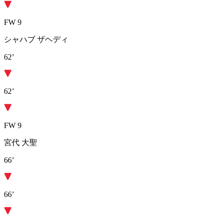
FW 9
シャハブ ザヘディ
62’
62’
FW 9
宮代 大聖
66’
66’