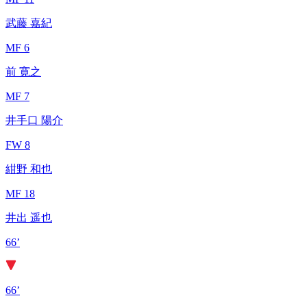
武藤 嘉紀
MF 6
前 寛之
MF 7
井手口 陽介
FW 8
紺野 和也
MF 18
井出 遥也
66’
66’