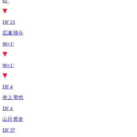
82’
DF 23
広瀬 陸斗
90+1’
90+1’
DF 4
井上 聖也
DF 4
山川 哲史
DF 37