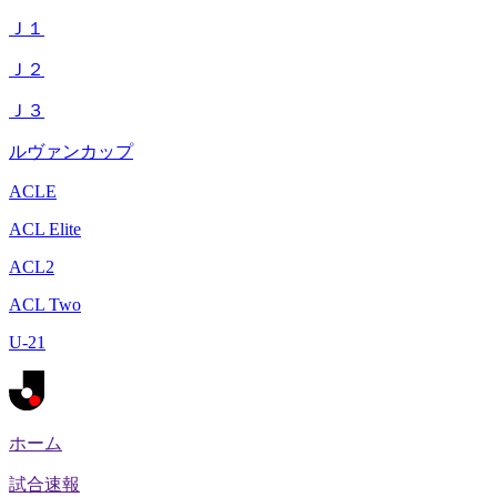
Ｊ１
Ｊ２
Ｊ３
ルヴァンカップ
ACLE
ACL Elite
ACL2
ACL Two
U-21
ホーム
試合速報