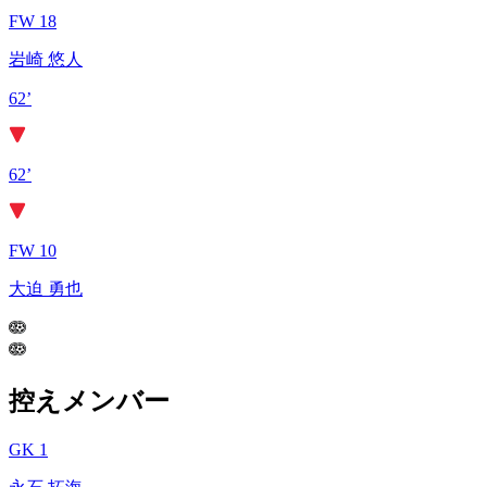
FW 18
岩崎 悠人
62’
62’
FW 10
大迫 勇也
控えメンバー
GK 1