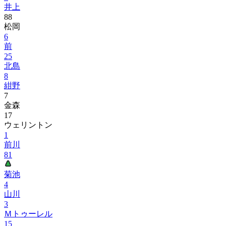
井上
88
松岡
6
前
25
北島
8
紺野
7
金森
17
ウェリントン
1
前川
81
菊池
4
山川
3
Ｍトゥーレル
15