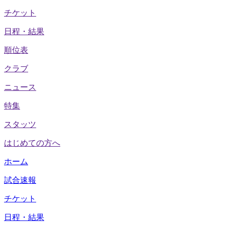
チケット
日程・結果
順位表
クラブ
ニュース
特集
スタッツ
はじめての方へ
ホーム
試合速報
チケット
日程・結果