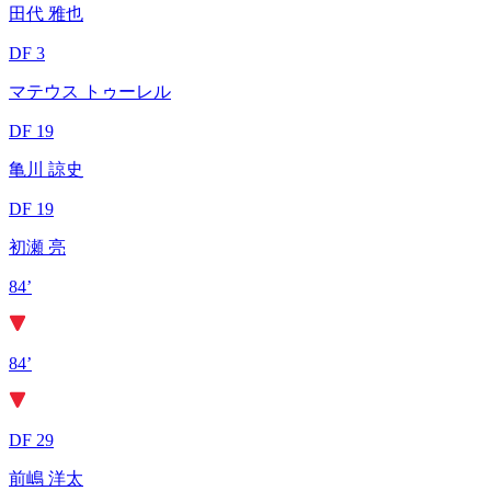
田代 雅也
DF 3
マテウス トゥーレル
DF 19
亀川 諒史
DF 19
初瀬 亮
84’
84’
DF 29
前嶋 洋太